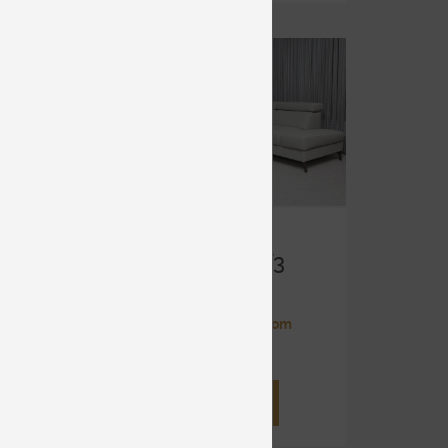
A
PORTO BW3
 B
S úložným priestorom
nie
od 1 816 €
DETAIL