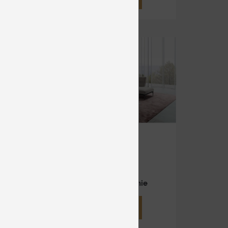
FENG
Veľké
nie
Cena na vyžiadanie
DETAIL