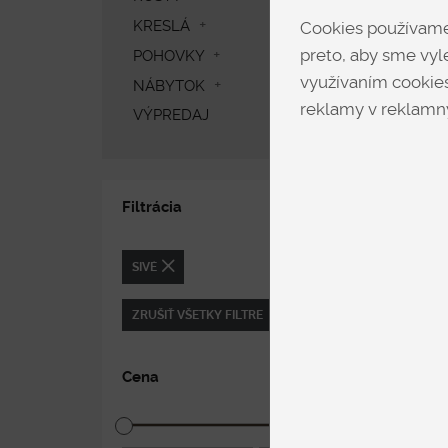
KRESLÁ
Cookies používame 
preto, aby sme vyle
POHOVKY
využívaním cookies
NÁBYTOK
reklamy v reklamný
VÝPREDAJ
Filtrácia
SIVÉ
ZRUŠIŤ VŠETKY FILTRE
Cena