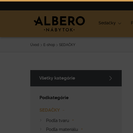
Nábytok
Výpredaj
O nás
Blog
Ako vybrať nábyt
Sedačky
P
Úvod
E-shop
SEDAČKY
Všetky kategórie
Podkategórie
SEDAČKY
Podľa tvaru
Podľa materiálu