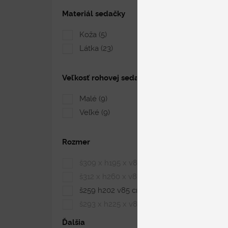
Materiál sedačky
Koža
(5)
Látka
(23)
Veľkosť rohovej sedačky
Malé
(9)
Veľké
(9)
Rozmer
š309 x h195 x v85-100 cm
(0)
š312 x h260 x v83 – 98 cm
(0)
š259 h202 v85 cm
(1)
š293 x h225 x v86 cm
(0)
Ďalšia