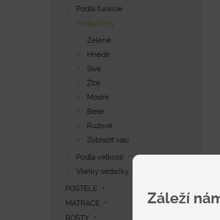
Podľa funkcie
Podľa farby
Zelené
Hnedé
Sivé
Žlté
Modré
Biele
Ružové
Zobraziť viac
Podľa veľkosti
Všetky sedačky
POSTELE
Záleží ná
MATRACE
ROŠTY