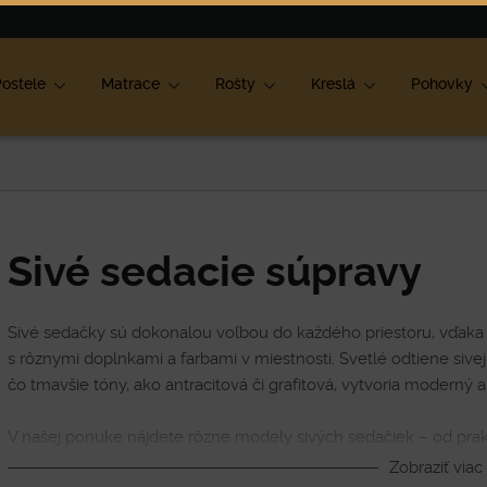
ok
ostele
Matrace
Rošty
Kreslá
Pohovky
Sivé sedacie súpravy
Sivé sedačky sú dokonalou voľbou do každého priestoru, vďaka s
s rôznymi doplnkami a farbami v miestnosti. Svetlé odtiene sivej
čo tmavšie tóny, ako antracitová či grafitová, vytvoria moderný 
V našej ponuke nájdete rôzne modely sivých sedačiek – od prak
dizajnové kúsky.
Zobraziť viac