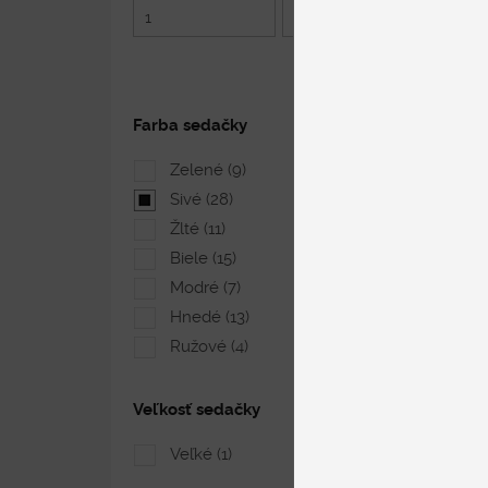
1
5 217
Farba sedačky
Zelené
(9)
Sivé
(28)
Žlté
(11)
Biele
(15)
Modré
(7)
Hnedé
(13)
Ružové
(4)
Veľkosť sedačky
Veľké
(1)