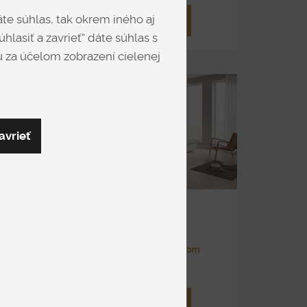
te súhlas, tak okrem iného aj
DETAIL
hlasiť a zavrieť“ dáte súhlas s
 za účelom zobrazení cielenej
avrieť
ATRIUM U
S úložným priestorom
od 3 036 €
DETAIL