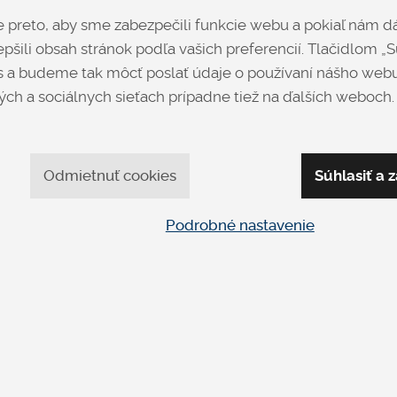
preto, aby sme zabezpečili funkcie webu a pokiaľ nám dá
DETAIL
DETAIL
pšili obsah stránok podľa vašich preferencií. Tlačidlom „Sú
 a budeme tak môcť poslať údaje o používaní nášho webu
ch a sociálnych sieťach prípadne tiež na ďalších weboch.
Odmietnuť cookies
Súhlasiť a z
Podrobné nastavenie
HELLA
INDIANA
Rohové
Malé
od 2 701 €
od 1 012 €
DETAIL
DETAIL