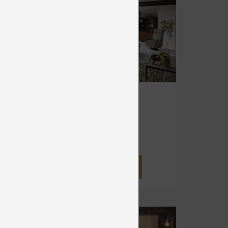
IA
REGINA
Rozkladacie
od 2 320 €
DETAIL