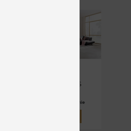
JOOP!
ELEMENTS
Veľké
Cena na vyžiadanie
DETAIL