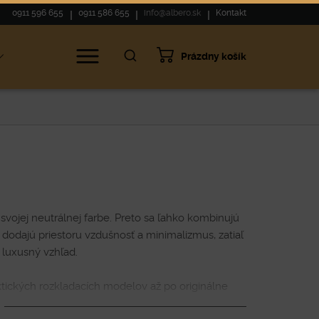
0911 596 655
0911 586 655
info@albero.sk
Kontakt
Prázdny košík
vojej neutrálnej farbe. Preto sa ľahko kombinujú
 dodajú priestoru vzdušnosť a minimalizmus, zatiaľ
a luxusný vzhľad.
tických rozkladacích modelov až po originálne