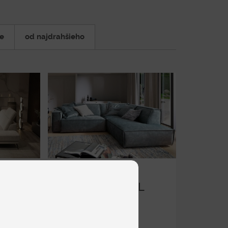
ie
od najdrahšieho
WESTEND L
Rohové
od 2 015 €