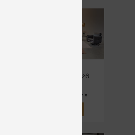
NO
HIMOLLA 1926
Koža
Cena na vyžiadanie
DETAIL