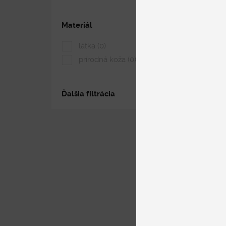
Materiál
látka
(0)
prírodná koža
(0)
Ďalšia filtrácia