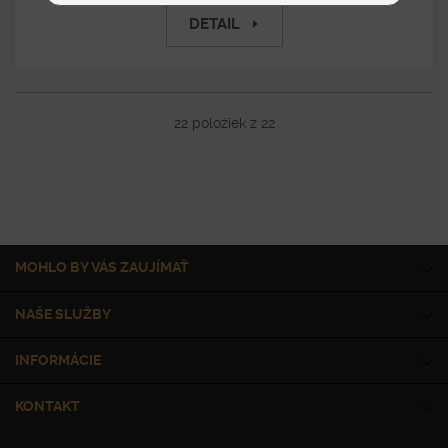
DETAIL
22
položiek z 22
MOHLO BY VÁS ZAUJÍMAŤ
NAŠE SLUŽBY
INFORMÁCIE
KONTAKT