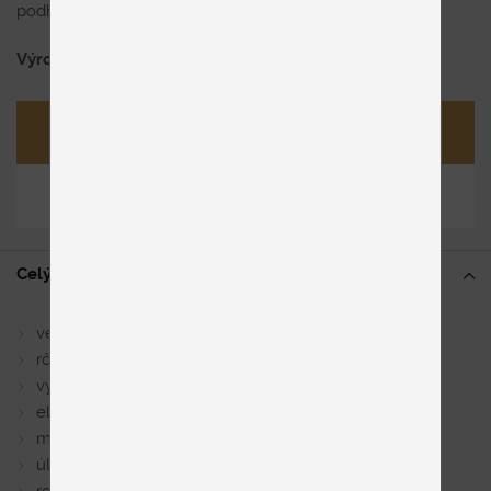
podhlavníkmi.
Výrobca
Himolla
Opýtať sa
Zdieľať
Celý popis
veľký výber komponentov
rôzne kategórie kože a látky
výber tvrdosti sedenia
elektrická, manuálna relaxačná funkcia
možnosť vyrobiť na mieru
úložný priestor