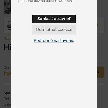
prípadne tiež na ďalších weboch.
Súhlasiť a zavrieť
Produktový list
⬇︎
Odmietnuť cookies
Rozkladacie
Podrobné nastavenie
Himolla 1101
Cena
na vyžiadanie
MÁM OTÁZKU
Špecifikácia uvedenej ceny
Rohová sedacia súprava tvaru L v látke. S kanapou pre
pohodlné ležanie s polohovaním podrúčok s dvoma