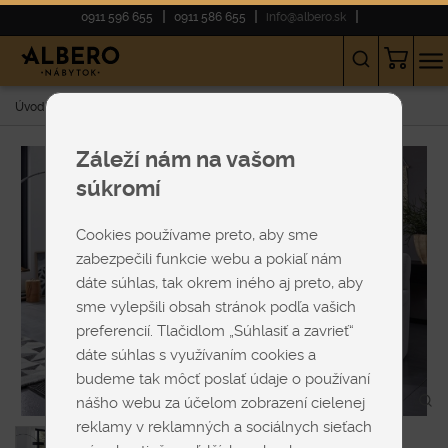
0911 596 655
0911 586 655
info@albero.sk
Úvod
E-shop
SEDAČKY
Rohové
Rozkladacie
Himolla 1101
Záleží nám na vašom
súkromí
Cookies používame preto, aby sme
zabezpečili funkcie webu a pokiaľ nám
dáte súhlas, tak okrem iného aj preto, aby
sme vylepšili obsah stránok podľa vašich
preferencií. Tlačidlom „Súhlasiť a zavrieť“
dáte súhlas s využívaním cookies a
budeme tak môcť poslať údaje o používaní
nášho webu za účelom zobrazení cielenej
reklamy v reklamných a sociálnych sieťach