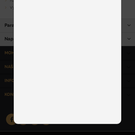
rozklad na lôžko
výber výšky sedenia
Parametre produktu
Napíšte nám
MOHLO BY VÁS ZAUJÍMAŤ
NAŠE SLUŽBY
INFORMÁCIE
KONTAKT