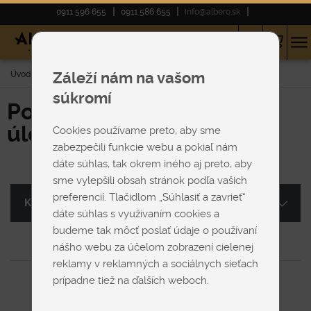
0911 596 655
0911 586 655
info@albero.sk
Úvod
E-shop
POSTELE
200x200 cm
Úložný priestor
Záleží nám na vašom
súkromí
Postele 200x200cm s
úložným priestorom
Cookies používame preto, aby sme
zabezpečili funkcie webu a pokiaľ nám
dáte súhlas, tak okrem iného aj preto, aby
sme vylepšili obsah stránok podľa vašich
preferencií. Tlačidlom „Súhlasiť a zavrieť“
Kategória
dáte súhlas s využívaním cookies a
budeme tak môcť poslať údaje o používaní
nášho webu za účelom zobrazení cielenej
reklamy v reklamných a sociálnych sieťach
prípadne tiež na ďalších weboch.
0
položiek z 0