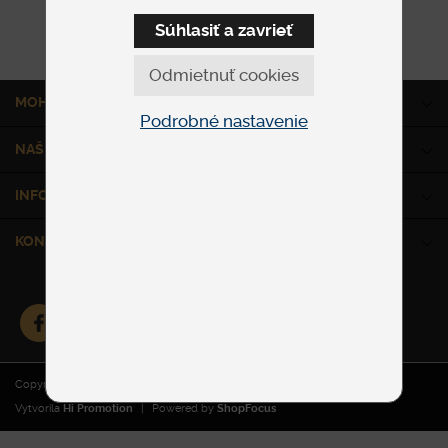
Súhlasiť a zavrieť
Odmietnuť cookies
MOHLO BY VÁS ZAUJÍMAŤ
Podrobné nastavenie
NAŠE SLUŽBY
INFORMÁCIE
KONTAKT
Copyright © 2026
ALBERO
. Všetky práva vyhradené.
Vytvorila
Hi Promotion
|
Powered by
ShopFocus