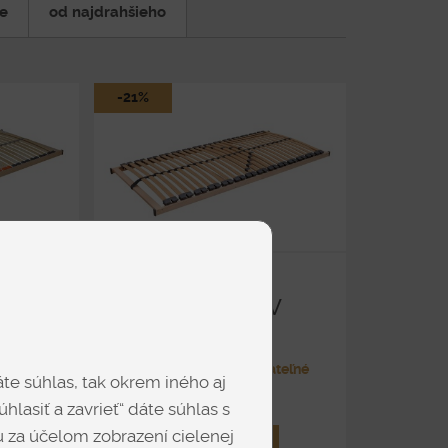
t a dostatočný priestor počas spánku. Doprajte si
ie
od najdrahšieho
lie každú noc.
-21%
EX
SEGUFIT 5V
ateľné
Lamelové nepolohovateľné
te súhlas, tak okrem iného aj
od 81 €
hlasiť a zavrieť“ dáte súhlas s
 za účelom zobrazení cielenej