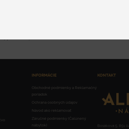
DETAIL
DETAIL
17
položiek z 17
INFORMÁCIE
KONTAKT
Obchodné podmienky a Reklamačný
poriadok
Ochrana osobných údajov
Návod ako reklamovať
Záručné podmienky (Čalúnený
tvo
nábytok)
Bosákova 5, 851 04