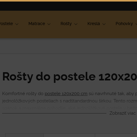
ok
ostele
Matrace
Rošty
Kreslá
Pohovky
Rošty do postele 120x2
Komfortné rošty do
postele 120x200 cm
sú navrhnuté tak, aby 
jednolôžkových posteliach s nadštandardnou šírkou. Tento rozmer
spánok a maximálne pohodlie, aké jednolôžkové postele v be
Zobraziť viac
S roštami v rozmere 120x200 cm získate väčšiu plochu na span
čo prispieva k zdravému spánku a dlhodobej životnosti vášho lôž