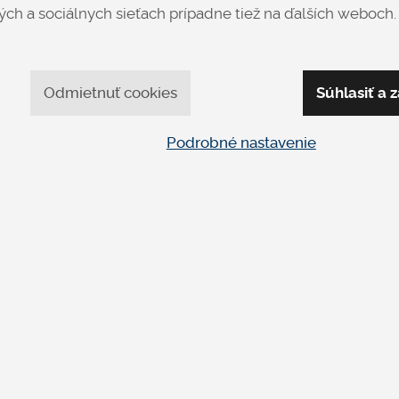
DETAIL
DETAIL
ch a sociálnych sieťach prípadne tiež na ďalších weboch.
-15%
-20%
Odmietnuť cookies
Súhlasiť a z
Podrobné nastavenie
SEGUSAN 5V
SEGUFIT 
5V
Lamelové nepolohovateľné
Výklopné
od 123 €
od 146 €
DETAIL
DETAIL