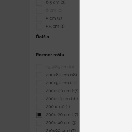
6,5 cm
(2)
6 cm
(0)
5 cm
(2)
5,5 cm
(1)
Ďalšia
Rozmer roštu
195x85 cm
(0)
200x80 cm
(18)
200x90 cm
(20)
200x100 cm
(17)
200x110 cm
(16)
200 x 110
(1)
200x120 cm
(17)
200x140 cm
(3)
210x90 cm
(17)