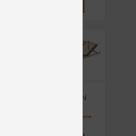
DETAIL
-16%
N P
SEGUFIT HN
5V
teľné
Lamelové polohovateľné
od 130 €