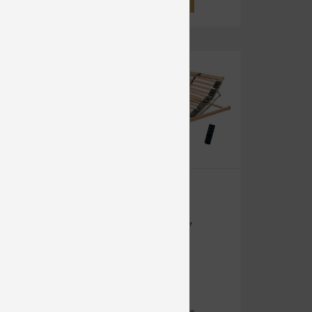
-30%
5V
SEGUFIT
MOTOR 5V
RÁDIO
ateľné
Motorové
od 337 €