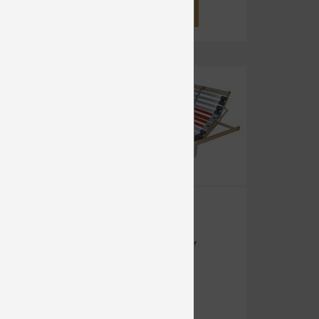
DETAIL
-25%
16
SEGUMED
MOTOR 5V
RADIO
Motorové
od 390 €