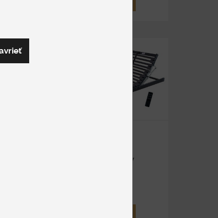
DETAIL
-15%
avrieť
BV
SEGULUX
MOTOR 5V
Motorové
od 750 €
DETAIL