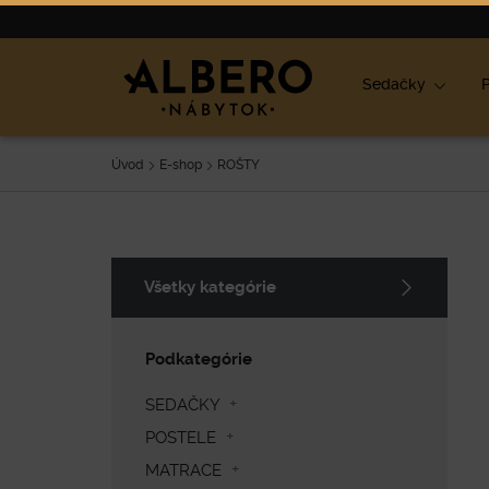
Nábytok
Výpredaj
O nás
Blog
Ako vybrať nábyt
Sedačky
P
Úvod
E-shop
ROŠTY
Všetky kategórie
Podkategórie
SEDAČKY
POSTELE
MATRACE