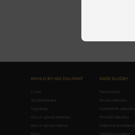
MOHLO BY VÁS ZAUJÍMAŤ
NAŠE SLUŽBY
O nás
Parkovanie
3D prehliadka
Dovoz nábytku
Výpredaj
Vynesenie nábytku
Ako si vybrať sedačku
Montáž nábytku
Ako si vybrať matrac
Odborné poradens
Blog
Výroba na mieru