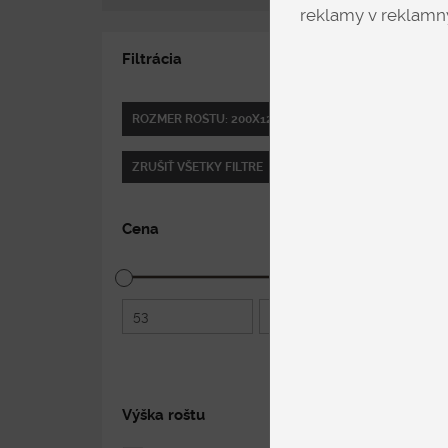
reklamy v reklamný
Filtrácia
ROZMER ROŠTU: 200X120 CM
ZRUŠIŤ VŠETKY FILTRE
Cena
53
750
Výška roštu