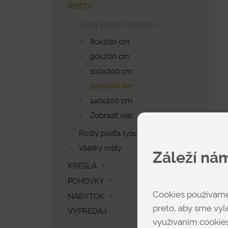
ROŠTY
Rošty podľa rozmerov
80x200 cm
90x200 cm
100x200 cm
120x200 cm
140x200 cm
Zobraziť viac
Rošty podľa typu
Všetky rošty
Záleží ná
KRESLÁ
POHOVKY
Cookies používame 
NÁBYTOK
preto, aby sme vyle
VÝPREDAJ
využívaním cookies