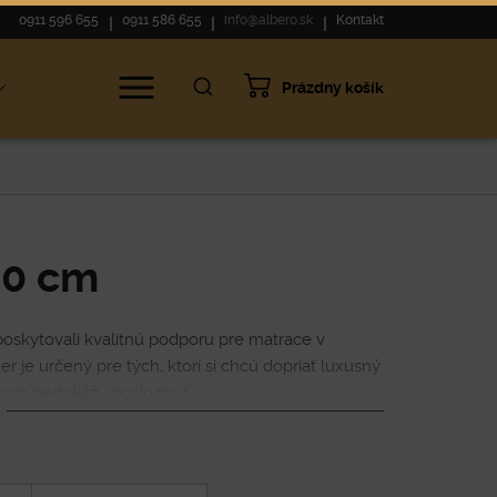
0911 596 655
0911 586 655
info@albero.sk
Kontakt
Prázdny košík
00 cm
poskytovali kvalitnú podporu pre matrace v
 je určený pre tých, ktorí si chcú dopriať luxusný
žnom nedokážu poskytnúť.
ie, pevnú a rovnomernú podporu pre váš matrac,
ka. Tieto rošty sú ideálne do priestranných spální