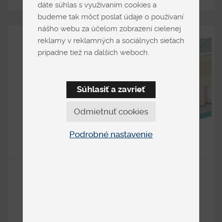
dáte súhlas s využívaním cookies a
budeme tak môcť poslať údaje o používaní
nášho webu za účelom zobrazení cielenej
reklamy v reklamných a sociálnych sieťach
prípadne tiež na ďalších weboch.
Súhlasiť a zavrieť
Odmietnuť cookies
Podrobné nastavenie
KALMIA 16
Taštičkové
Cena na vyžiadanie