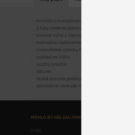
množstvo komponentov (samostatne stojace sofy
3 typy sedenia (penové a pružinové)
kovové nohy v čiernom alebo chrómovom prev
manuálne nastavenie hĺbky sedu
nastaviteľné opierky hlavy a podrúčky
rozklad na lôžko
úložný priestor
taburet
široká ponuka poťahových látok
dekoračné vankúše rôznych veľkostí
MOHLO BY VÁS ZAUJÍMAŤ
NAŠE SLUŽBY
O nás
Parkovanie