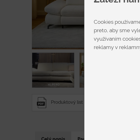
Cookies používame 
preto, aby sme vyle
využívaním cookies
reklamy v reklamný
Produktový list
⬇︎
Celý popis
Parametre produktu
N