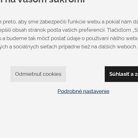
od € 2,226
preto, aby sme zabezpečili funkcie webu a pokiaľ nám dá
Špecifikácia uvedenej c
pšili obsah stránok podľa vašich preferencií. Tlačidlom „Sú
Rohová sedačka Look v l
 a budeme tak môcť poslať údaje o používaní nášho webu
200 cm je zložená z kana
ch a sociálnych sieťach prípadne tiež na ďalších weboch.
mäkké sedenie (sedáky zo
+
Odmietnuť cookies
Súhlasiť a z
Opýtať sa
Podrobné nastavenie
apíšte nám