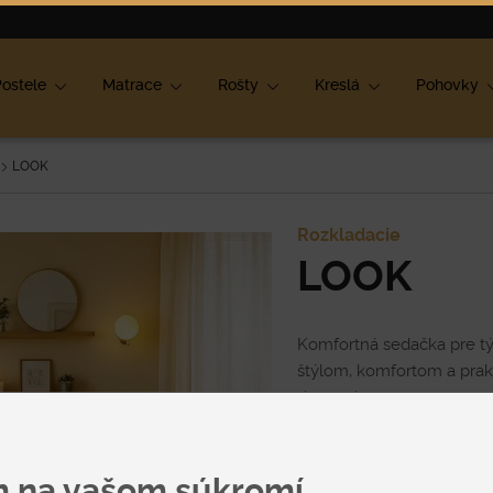
ok
ostele
Matrace
Rošty
Kreslá
Pohovky
LOOK
Rozkladacie
LOOK
Komfortná sedačka pre tý
štýlom, komfortom a pra
dostatok priestoru aj pre
maximálne pohodlie na ka
dodá vášmu domovu impo
Cena
m na vašom súkromí