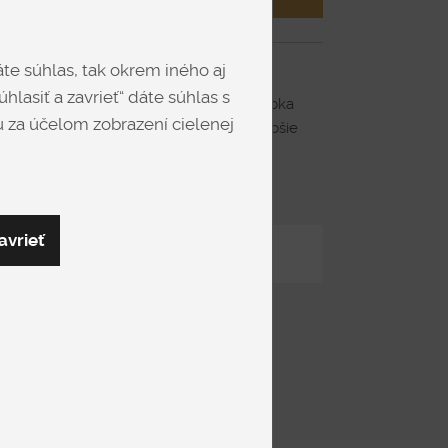
te súhlas, tak okrem iného aj
eny
hlasiť a zavrieť“ dáte súhlas s
átkovom poťahu rozmer šírka 329 cm hlbka
 za účelom zobrazení cielenej
py a 3-sedu. Má vysoké kovové nohy, hlbšie
 studenej peny).
avrieť
Zdieľať