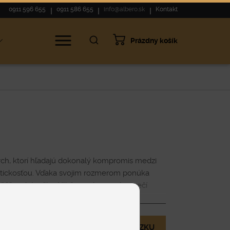
0911 596 655
0911 586 655
info@albero.sk
Kontakt
Prázdny košík
ch, ktorí hľadajú dokonalý kompromis medzi
ktickosťou. Vďaka svojim rozmerom ponúka
 väčšie obývačky. Hlbšie sedenie zabezpečí
ždodenný oddych, zatiaľ čo moderný dizajn
Zobraziť viac
zantný vzhľad.
MÁM OTÁZKU