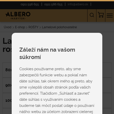
0911 596 655
0911 586 655
info@albero.sk
Úvod
E-shop
ROŠTY
Lamelové polohovateľné
Lamelové polohovateľné
rošty 100x200 cm
Záleží nám na vašom
súkromí
Cookies používame preto, aby sme
80x200 cm
zabezpečili funkcie webu a pokiaľ nám
dáte súhlas, tak okrem iného aj preto, aby
90x200 cm
sme vylepšili obsah stránok podľa vašich
preferencií. Tlačidlom „Súhlasiť a zavrieť“
dáte súhlas s využívaním cookies a
100x200 cm
budeme tak môcť poslať údaje o používaní
nášho webu za účelom zobrazení cielenej