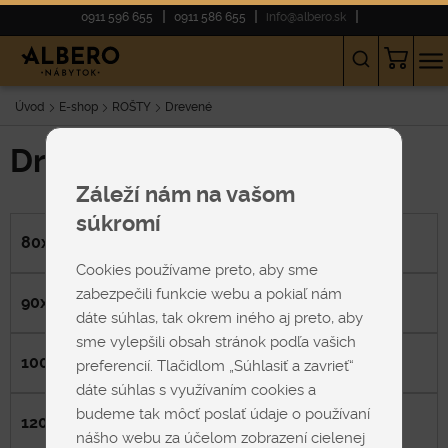
0911 596 655
0911 586 655
info@albero.sk
Úvod
E-shop
ROŠTY
Drevené
Drevené rošty 80x200 cm
Záleží nám na vašom
súkromí
80x200 cm
Cookies používame preto, aby sme
zabezpečili funkcie webu a pokiaľ nám
90x200 cm
dáte súhlas, tak okrem iného aj preto, aby
sme vylepšili obsah stránok podľa vašich
100x200 cm
preferencií. Tlačidlom „Súhlasiť a zavrieť“
dáte súhlas s využívaním cookies a
budeme tak môcť poslať údaje o používaní
120x200 cm
nášho webu za účelom zobrazení cielenej