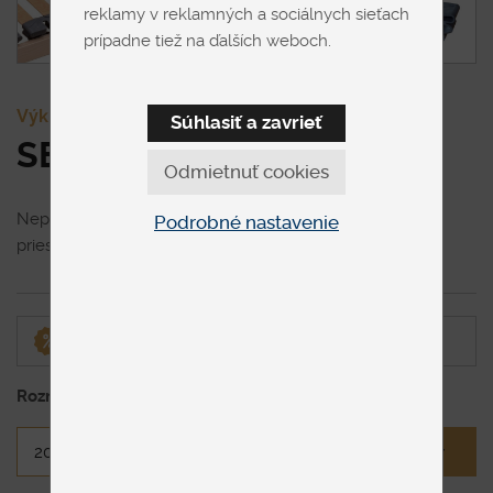
reklamy v reklamných a sociálnych sieťach
prípadne tiež na ďalších weboch.
Výklopné
Súhlasiť a zavrieť
SEGUFIT BV 5V
Odmietnuť cookies
Nepolohovateľný lamelový rošt pre postele s úložným
Podrobné nastavenie
priestorom. V ponuke je
pravé a ľavé prevedenie roštu.
Zľava 20% platí na všetky rozmery a varianty.
Rozmer roštu
Chcem vlastný rozmer