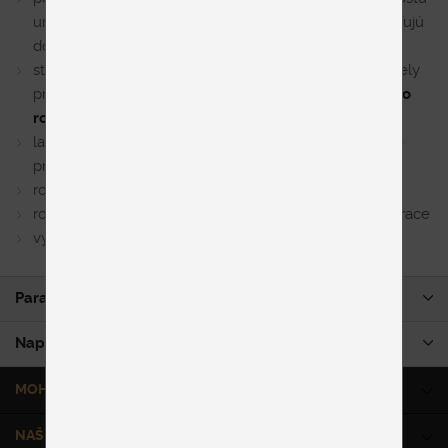
umožňujú regulovať tvrdosť roštu a zároveň ho rozdeľujú
do 3 zón tvrdosti
stredový stabilizačný popruh zabraňuje zlomeniu lamely
pri prudkom náraze a zároveň
zvyšuje stabilitu celého
roštu
lamely sú povrchovo upravené fóliou, ktorá zabraňuje
prenikaniu vlhkosti do roštu a uľahčuje jeho údržbu
rošt je vhodný pre ľudí s hmotnosťou
do 130 kg
rošt sa vyrába
aj na mieru
a je určený pre všetky matrace
výška roštu vrátane puzdier je cca 7 cm
Parametre produktu
Napíšte nám
MOHLO BY VÁS ZAUJÍMAŤ
NAŠE SLUŽBY