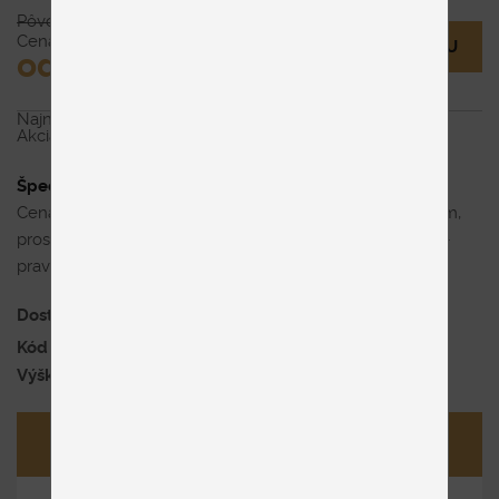
Pôvodne € 183
Cena
MÁM OTÁZKU
od € 146
Najnižšia cena za posledných 30 dní pred zľavou:
€ 183
Akcia platí do vypredania zásob.
Špecifikácia uvedenej ceny
Cena je za rozmer 200x90 cm. V prípade objednávky nám,
prosím, uveďte do poznámky, aký typ roštu požadujete –
pravý alebo ľavý. (Na obrázku je ľavý rošt).
Dostupnosť
na objednávku
, 4 týždne
Kód produktu
SEGUFIT BV 5V
Výška roštu
7 cm
Opýtať sa