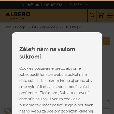
0911 596 655
0911 586 655
info@albero.sk
Úvod
E-shop
ROŠTY
Výklopné
SEGUFIT BV 5V
-20%
Záleží nám na vašom
súkromí
Cookies používame preto, aby sme
zabezpečili funkcie webu a pokiaľ nám
dáte súhlas, tak okrem iného aj preto, aby
sme vylepšili obsah stránok podľa vašich
preferencií. Tlačidlom „Súhlasiť a zavrieť“
dáte súhlas s využívaním cookies a
budeme tak môcť poslať údaje o používaní
nášho webu za účelom zobrazení cielenej