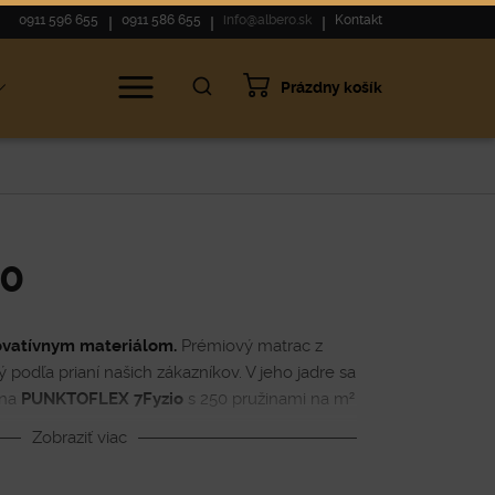
0911 596 655
0911 586 655
info@albero.sk
Kontakt
Prázdny košík
0
ovatívnym materiálom.
Prémiový matrac z
podľa prianí našich zákazníkov. V jeho jadre sa
ina
PUNKTOFLEX 7Fyzio
s 250 pružinami na m²
 zabezpečujú presnú ortopedickú oporu pre
Zobraziť viac
 komfort pri spánku sa postará inovatívna
ch pien na výrobu matracov a to :
latexová