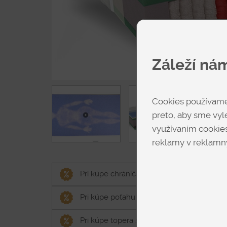
Záleží ná
Cookies používame 
preto, aby sme vyle
využívaním cookies
reklamy v reklamný
Pri kúpe chrániča spolu s matracom, chráni
Pri kúpe poťahu spolu s matracom, poťah o
Pri kúpe topera spolu s matracom, toper o 