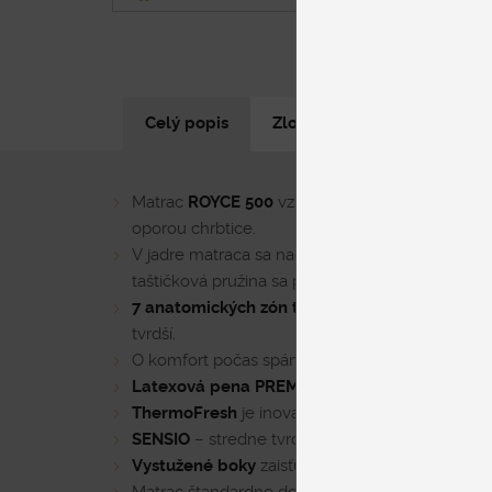
Celý popis
Zloženie
Parametre pr
Matrac
ROYCE 500
vznikol ako odpoveď na pria
oporou chrbtice.
V jadre matraca sa nachádza taštičková pružina
taštičková pružina sa postará o
dokonalú ortop
7 anatomických zón tvrdosti
rešpektuje potreby
tvrdší.
O komfort počas spánku sa stará originálna tr
Latexová pena PREMIUM
(70 kg/m³) je maximá
ThermoFresh
je inovatívna gélová pena, ktorá 
SENSIO
– stredne tvrdá pena, poskytuje správn
Vystužené boky
zaisťujú, že si matrac zachová s