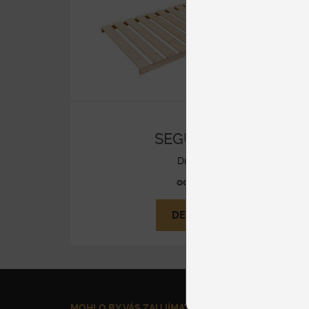
SEGUFIX 16
Drevené
od 78 €
DETAIL
MOHLO BY VÁS ZAUJÍMAŤ
NAŠE SLUŽBY