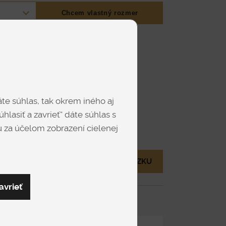
á gélová pena ThermoFresh
a komfortná pena
Chcem vlastný rozmer
te súhlas, tak okrem iného aj
hlasiť a zavrieť“ dáte súhlas s
 za účelom zobrazení cielenej
ARGO
ie
MÁM OTÁZKU
avrieť