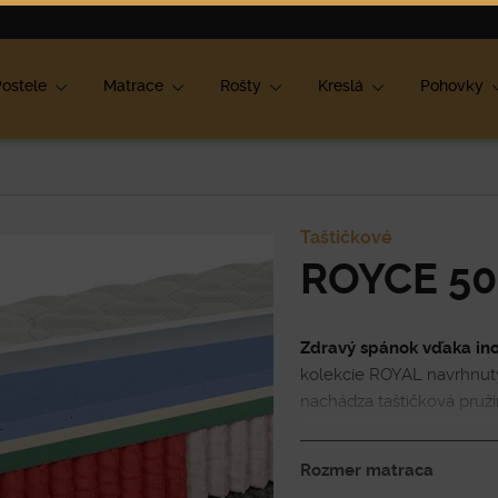
ok
ostele
Matrace
Rošty
Kreslá
Pohovky
Taštičkové
ROYCE 50
Zdravý spánok vďaka in
kolekcie ROYAL navrhnutý 
nachádza taštičková pruž
a
7 zónami tvrdosti,
ktoré
chrbticu. O nezameniteľný
Rozmer matraca
kombinácia najkvalitnejší