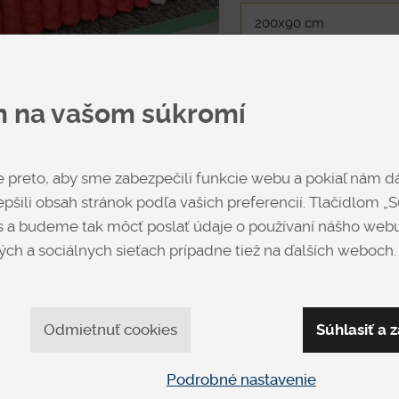
pena PREMIUM, chladiv
SENSIO.
Poťah
Skladom
m na vašom súkromí
preto, aby sme zabezpečili funkcie webu a pokiaľ nám dá
pšili obsah stránok podľa vašich preferencií. Tlačidlom „Sú
 a budeme tak môcť poslať údaje o používaní nášho webu
FIT
ch a sociálnych sieťach prípadne tiež na ďalších weboch.
Cena
na vyžiadan
č o 20 % lacnejší.
Odmietnuť cookies
Súhlasiť a z
 20 % lacnejší.
Podrobné nastavenie
10% lacnejší.