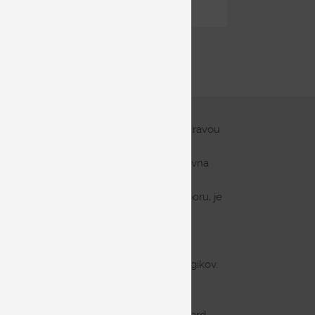
Zdieľať
a robiť kompromisy medzi komfortom a zdravou
ých do 7 anatomických zón. Táto inovatívna
mäkší a tam, kde telo potrebuje pevnú oporu, je
NSIO
.
prehrievania. Je taktiež vhodná pre alergikov.