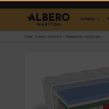
Nábytok
Výpredaj
O nás
Blog
Ako vybrať nábyt
Sedačky
P
Úvod
E-shop
MATRACE
Ortopedické
ROYCE 500