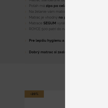
Matrac štandardne dodávame s poťahom
FIT
z 
Poťah má
zips po celom obvode
, vďaka čomu j
Na želanie vám matrac vyrobíme aj v
exkluzív
Matrac je vhodný
na pevný drevený rošt
. Ak p
Matrace
SEGUM
vyrábame
už viac ako 30 roko
ROYCE 500 patrí do našej prémiovej kolekcie
R
Pre lepšiu hygienu a čistotu matraca
odporúč
Dobrý matrac si zaslúži aj kvalitnú posteľ.
Poz
-20%