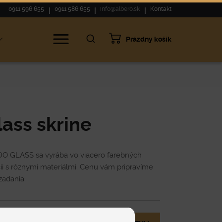
0911 596 655
0911 586 655
info@albero.sk
Kontakt
Prázdny košík
lass skrine
O GLASS sa vyrába vo viacero farebných
i s rôznymi materiálmi. Cenu vám pripravíme
zadania.