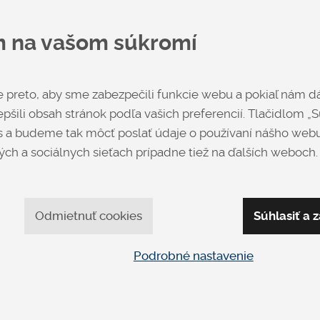
na vyžiadan
m na vašom súkromí
preto, aby sme zabezpečili funkcie webu a pokiaľ nám dá
Opýtať sa
pšili obsah stránok podľa vašich preferencií. Tlačidlom „Sú
 a budeme tak môcť poslať údaje o používaní nášho webu
ch a sociálnych sieťach prípadne tiež na ďalších weboch.
Odmietnuť cookies
Súhlasiť a z
Podrobné nastavenie
apíšte nám