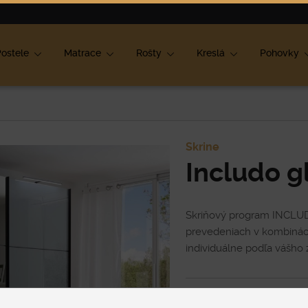
ok
ostele
Matrace
Rošty
Kreslá
Pohovky
Skrine
Includo g
Skriňový program INCLUD
prevedeniach v kombináci
individuálne podľa vášho 
Cena