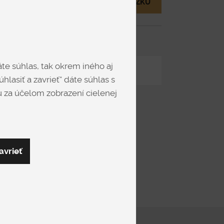
ie
MÁM OTÁZKU
te súhlas, tak okrem iného aj
Zdieľať
hlasiť a zavrieť“ dáte súhlas s
 za účelom zobrazení cielenej
avrieť