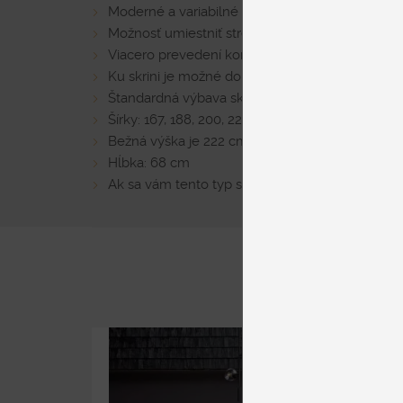
Moderné a variabilné skrine
Možnosť umiestniť stredový pás v zrkadlovom p
Viacero prevedení korpusu, čelných prevedení –
Ku skrini je možné doplniť aj rampu alebo LED 
Štandardná výbava skrine sú 2 police a vešiak
Šírky: 167, 188, 200, 225, 249, 280, 298, 336 cm
Bežná výška je 222 cm
Hĺbka: 68 cm
Ak sa vám tento typ skríň páči, napíšte nám a n