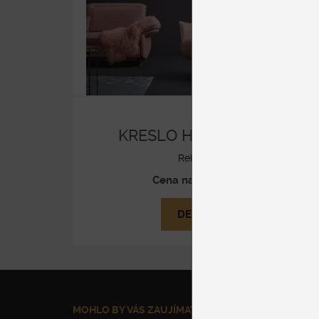
KRESLO HIMOLLA 7911
Relaxačné
Cena na vyžiadanie
DETAIL
MOHLO BY VÁS ZAUJÍMAŤ
NAŠE SLUŽBY