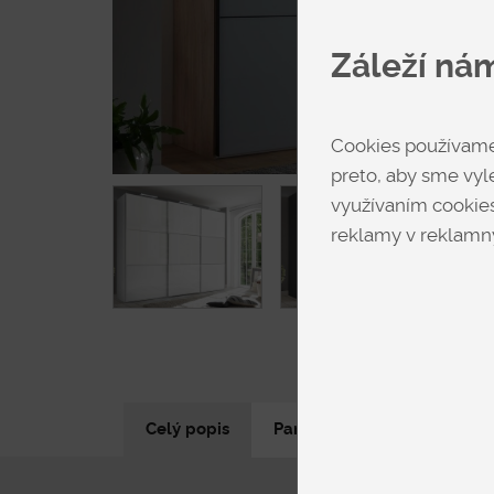
Záleží ná
Cookies používame 
preto, aby sme vyle
využívaním cookies
reklamy v reklamný
Celý popis
Parametre produktu
N