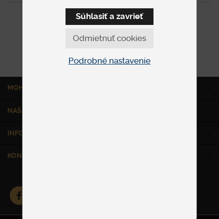
Súhlasiť a zavrieť
0
položiek z 0
Odmietnuť cookies
Podrobné nastavenie
MOHLO BY VÁS ZAUJÍMAŤ
NAŠE SLUŽBY
INFORMÁCIE
KONTAKT