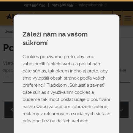
0911 596 655
0911 586 655
info@albero.sk
Úvod
E-shop
Poťahy na matrace
Záleží nám na vašom
súkromí
Poťahy na matrace
Cookies používame preto, aby sme
Všetky matrace SEGUM majú snímateľný prací poťah, so
zabezpečili funkcie webu a pokiaľ nám
zipsom po celom obvode. Je na rozhodnutí zákazníka, z akej
dáte súhlas, tak okrem iného aj preto, aby
látky si vyberie poťah na matrac. Výhodou snímateľného
sme vylepšili obsah stránok podľa vašich
Zobraziť viac
poťahu je, že po nejakom čase používania, keď už nebude so
preferencií. Tlačidlom „Súhlasiť a zavrieť“
stavom poťahu na svojom matraci spokojný, ušijeme vám
dáte súhlas s využívaním cookies a
nový poťah a váš matrac bude opäť ako nový.
budeme tak môcť poslať údaje o používaní
nášho webu za účelom zobrazení cielenej
Kategória
reklamy v reklamných a sociálnych sieťach
prípadne tiež na ďalších weboch.