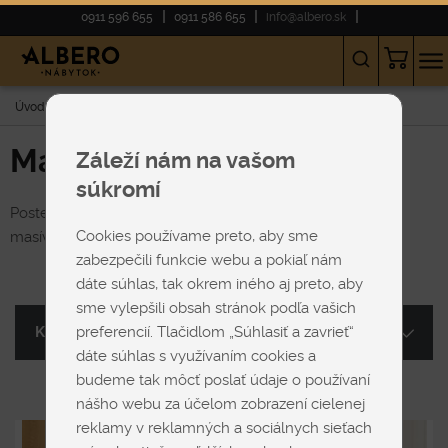
0911 596 655
0911 586 655
info@albero.sk
Úvod
E-shop
POSTELE
Masívne postele
Záleží nám na vašom
súkromí
Postele vyrobené z čistého masívneho dreva. Na výrobu
Cookies používame preto, aby sme
masívnych postelí používame buk alebo dub.
zabezpečili funkcie webu a pokiaľ nám
dáte súhlas, tak okrem iného aj preto, aby
sme vylepšili obsah stránok podľa vašich
preferencií. Tlačidlom „Súhlasiť a zavrieť“
Kategória
dáte súhlas s využívaním cookies a
budeme tak môcť poslať údaje o používaní
nášho webu za účelom zobrazení cielenej
reklamy v reklamných a sociálnych sieťach