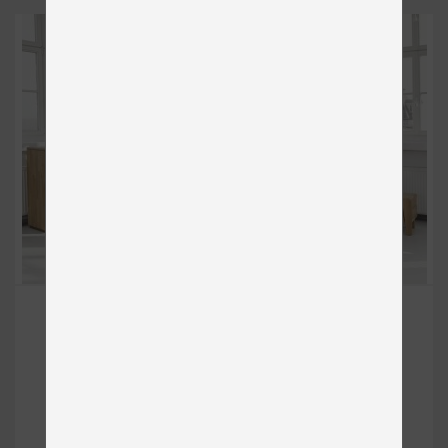
KEROS 2
Masívne
od 2 153 €
DETAIL