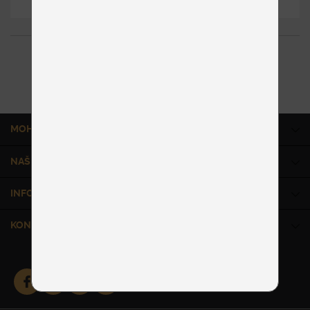
2
položiek z 2
MOHLO BY VÁS ZAUJÍMAŤ
NAŠE SLUŽBY
INFORMÁCIE
KONTAKT