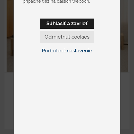
prípadne tiež na ďalších weboch.
Súhlasiť a zavrieť
Odmietnuť cookies
Podrobné nastavenie
KEROS 1
Masívne
od 1 986 €
DETAIL