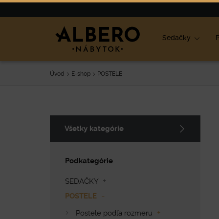
Nábytok
Výpredaj
O nás
Blog
Ako vybrať nábyt
Sedačky
P
Úvod
E-shop
POSTELE
Všetky kategórie
Podkategórie
SEDAČKY
POSTELE
Postele podľa rozmeru