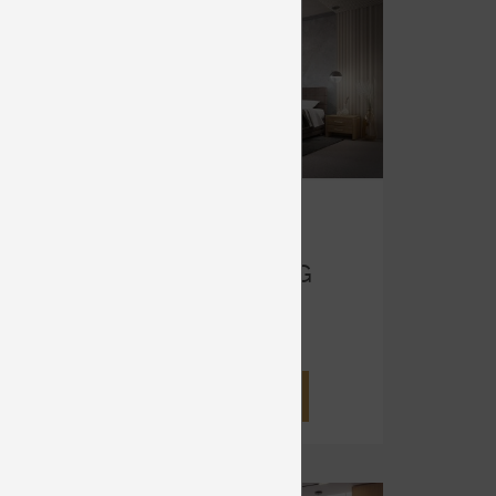
NG
MODULO
AT
BOXSPRING
Čalúnené
od 1 402 €
DETAIL