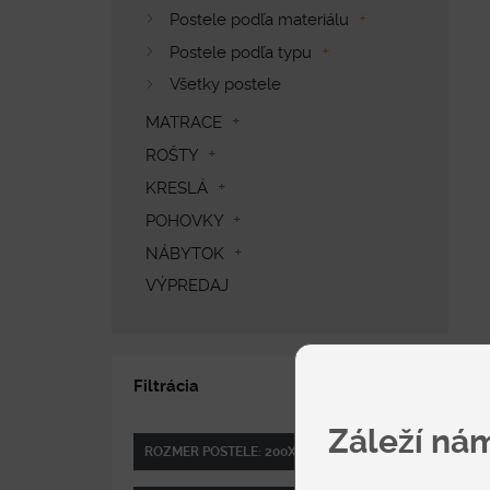
Postele podľa materiálu
Postele podľa typu
Všetky postele
MATRACE
ROŠTY
KRESLÁ
POHOVKY
NÁBYTOK
VÝPREDAJ
Filtrácia
Záleží ná
ROZMER POSTELE: 200X160 CM