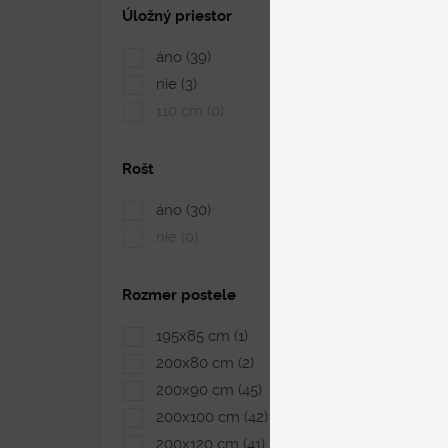
Úložný priestor
áno
(39)
nie
(3)
110 cm
(0)
Rošt
áno
(30)
nie
(0)
Rozmer postele
195x85 cm
(1)
200x80 cm
(2)
200x90 cm
(45)
200x100 cm
(42)
200x120 cm
(41)