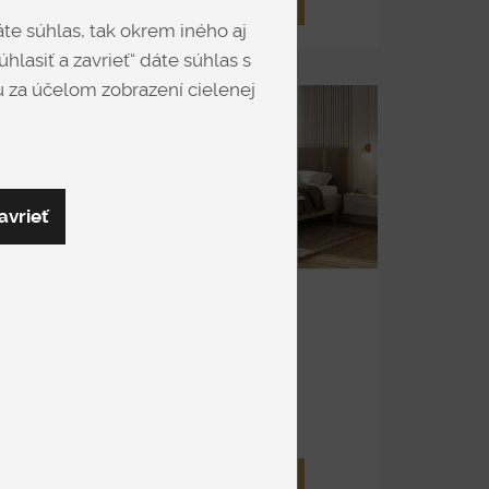
DETAIL
te súhlas, tak okrem iného aj
hlasiť a zavrieť“ dáte súhlas s
 za účelom zobrazení cielenej
avrieť
Y
ZOYA
Čalúnené
od 2 940 €
DETAIL