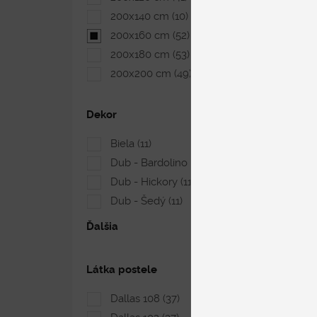
200x140 cm
(10)
200x160 cm
(52)
200x180 cm
(53)
200x200 cm
(49)
Dekor
Biela
(11)
Dub - Bardolino
(11)
Dub - Hickory
(11)
Dub - Šedý
(11)
Ďalšia
Látka postele
Dallas 108
(37)