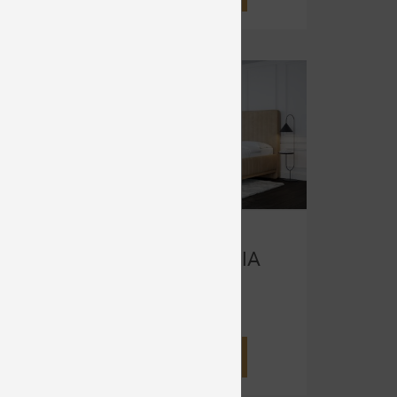
LEVEL ELEGIA
Čalúnené
od 2 540 €
DETAIL