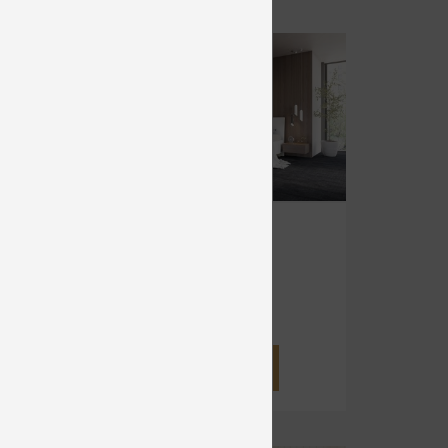
LE
LINEA
Čalúnené
od 1 107 €
DETAIL