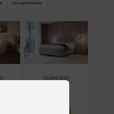
eľ s rozmerom 180x200 cm
. Väčší rozmer
ie
od najdrahšieho
etkým páry, ktoré sa radi rozvaľujú, alebo ak máte
m cm alebo 180x200 cm cm, obe varianty vám
OX
DIAMOND
NOBLE
Čalúnené
od 2 363 €