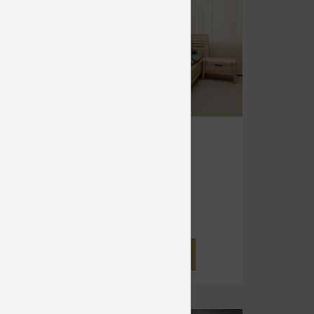
KEROS 1
Masívne
od 1 986 €
DETAIL