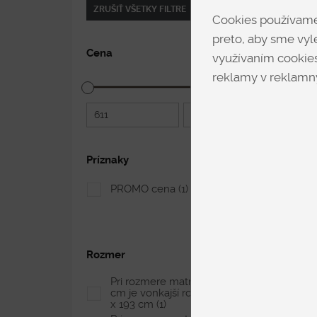
ZRUŠIŤ VŠETKY FILTRE
Cookies používame 
preto, aby sme vyle
Cena
využívaním cookies
reklamy v reklamný
611
5 029
Príznaky
PROMO cena
(1)
Rozmer
Pri rozmere matraca 200 x 180
cm je vonkajší rozmer postele 217
x 193 cm
(1)