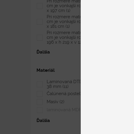
Pri rozmere matraca 200 x 180
cm je vonkajší rozmer postele 221
x 197 cm
(1)
Pri rozmere matraca 200 x 180
cm je vonkajší rozmer postele 218
x 181 cm
(1)
Pri rozmere matraca 200 x 180
cm je vonkajší rozmer postele š
196 x h 219 x v 127 cm
(1)
Ďalšia
Materiál
Laminovaná DTD doska, hrúbka
38 mm
(11)
Čalúnená posteľ
(39)
Masív
(2)
laminovaná MDF doska
(0)
Ďalšia