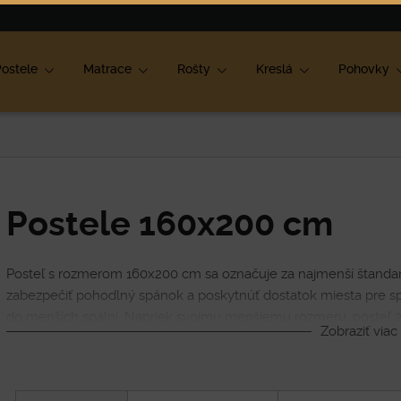
ok
ostele
Matrace
Rošty
Kreslá
Pohovky
Postele 160x200 cm
Posteľ s rozmerom 160x200 cm sa označuje za najmenší štanda
zabezpečiť pohodlný spánok a poskytnúť dostatok miesta pre sp
do menších spální. Napriek svojmu menšiemu rozmeru, posteľ 2
Zobraziť viac
pohodlný spánok a zároveň umožňuje zachovať dostatočný prie
spálni.