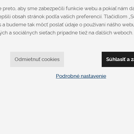
DETAIL
DETAIL
preto, aby sme zabezpečili funkcie webu a pokiaľ nám dá
pšili obsah stránok podľa vašich preferencií. Tlačidlom „Sú
 a budeme tak môcť poslať údaje o používaní nášho webu
ch a sociálnych sieťach prípadne tiež na ďalších weboch.
Odmietnuť cookies
Súhlasiť a z
Podrobné nastavenie
DESIRE
HARMON
NOBLE
NOBLE
Čalúnené
Čalúnené
od 2 242 €
od 1 873 €
DETAIL
DETAIL