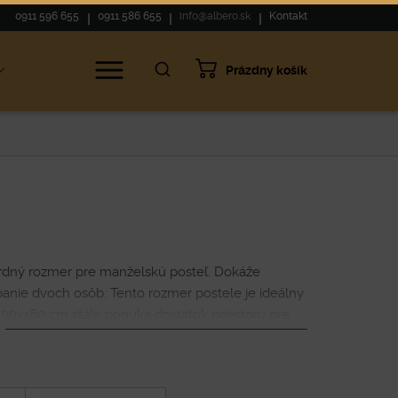
0911 596 655
0911 586 655
info@albero.sk
Kontakt
Prázdny košík
rdný rozmer pre manželskú posteľ. Dokáže
anie dvoch osôb. Tento rozmer postele je ideálny
00x160 cm stále ponúka dostatok priestoru pre
stor na pohyb a umiestnenie ďalšieho nábytku v