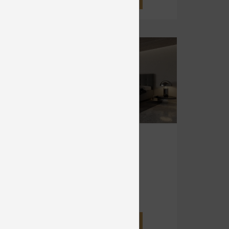
SALSA
Čalúnené
od 1 395 €
DETAIL