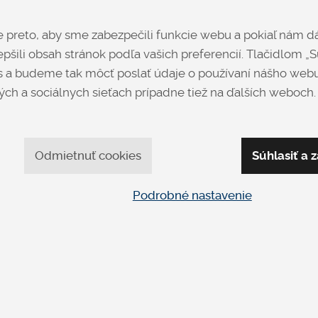
od € 2,420
talianskeho mestečka Mate
vašej spálne nenapodobi
preto, aby sme zabezpečili funkcie webu a pokiaľ nám dá
pšili obsah stránok podľa vašich preferencií. Tlačidlom „Sú
Špecifikácia uvedenej c
 a budeme tak môcť poslať údaje o používaní nášho webu
Cena pre rozmer 200 x 180
výklopný rošt.
ch a sociálnych sieťach prípadne tiež na ďalších weboch.
Výrobca
No
+
Odmietnuť cookies
Súhlasiť a z
Opýtať sa
Podrobné nastavenie
apíšte nám