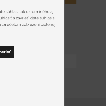
ra. Zen nie je len krásna posteľ –
prinesie do
teľnú atmosféru južného Talianska.
te súhlas, tak okrem iného aj
hlasiť a zavrieť“ dáte súhlas s
eny
 za účelom zobrazení cielenej
 cm, kategória látky A01, nohy LP014,
valuna
avrieť
Zdieľať