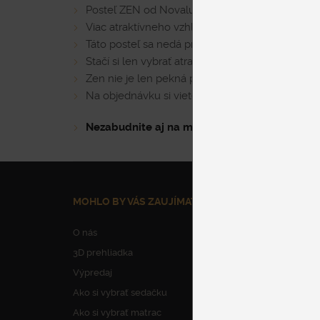
Posteľ ZEN od Novaluna je určená tým, ktorí si 
Viac atraktívneho vzhľadu, viac pohodlia a mäkk
Táto posteľ sa nedá prehliadnuť.
Stačí si len vybrať atraktívne čalúnenie v podo
Zen nie je len pekná posteľ, Zen vám vnesie at
Na objednávku si viete vybrať rôzne poťahové ma
Nezabudnite aj na matrac!
Pozrite si naš
u pon
MOHLO BY VÁS ZAUJÍMAŤ
NAŠE SLUŽBY
O nás
Parkovanie
3D prehliadka
Dovoz nábytku
Výpredaj
Vynesenie nábytku
Ako si vybrať sedačku
Montáž nábytku
Ako si vybrať matrac
Odborné poradens