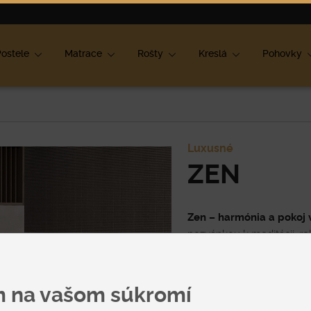
ok
ostele
Matrace
Rošty
Kreslá
Pohovky
Luxusné
ZEN
Zen – harmónia a pokoj v
pozvánkou k meditácii, re
jemnými líniami pripomína
Je určená pre tých, ktorí 
mäkkosti.
Zen sa nedá pre
m na vašom súkromí
Cena
alebo prírodnej kože a o 