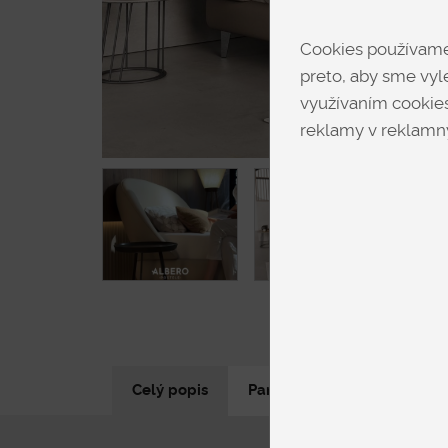
Cookies používame 
preto, aby sme vyle
využívaním cookies
reklamy v reklamný
Celý popis
Parametre produktu
N