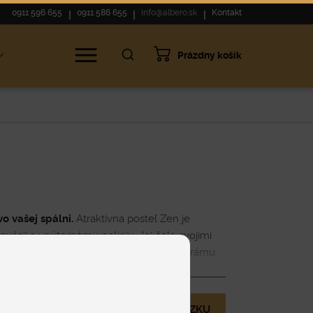
0911 596 655
0911 586 655
info@albero.sk
Kontakt
Prázdny košík
o vašej spálni.
Atraktívna posteľ Zen je
laxácii a vnútornému pokoju. Jej čelo svojimi
 objatie, ktoré sa ladne dotýka štíhleho rámu.
si chcú
dopriať viac štýlu, viac pohodlia a viac
Zobraziť viac
hliadnuť. Vyberte si poťah z kvalitnej látky
dokonalé spracovanie sa postarajú majstri z
MÁM OTÁZKU