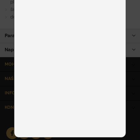
plochu
široká ponuka poťahov v látke a v koži
dekoračné vankúše v rôznych rozmeroch
Parametre produktu
Napíšte nám
MOHLO BY VÁS ZAUJÍMAŤ
NAŠE SLUŽBY
INFORMÁCIE
KONTAKT