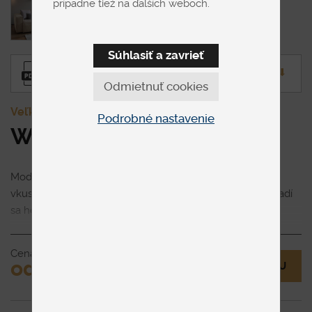
prípadne tiež na ďalších weboch.
Súhlasiť a zavrieť
Produktový list
⬇︎
Odmietnuť cookies
Veľké
Podrobné nastavenie
Westend
Moderná modulárna sedačka Westend pre mladých s
vkusom. Minimalistický dizajn, čisté línie a premiový vzhľadí
sa hodí do industriálnych loftov, moderných garsóniek aj
štýlových obývačiek . Modulárnú sedačku môžete mať
Zobraziť viac
doma v rôznych rozmerových prevedeniach .
Cena
od € 1,500
MÁM OTÁZKU