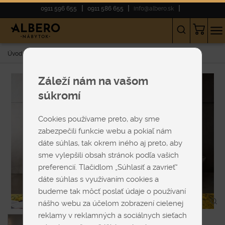
0911 596 655
0911 586 655
info@albero.sk
Úvod
E-shop
SEDAČKY
Modulárne
Westend
Záleží nám na vašom
súkromí
Cookies používame preto, aby sme
zabezpečili funkcie webu a pokiaľ nám
dáte súhlas, tak okrem iného aj preto, aby
sme vylepšili obsah stránok podľa vašich
preferencií. Tlačidlom „Súhlasiť a zavrieť“
dáte súhlas s využívaním cookies a
budeme tak môcť poslať údaje o používaní
nášho webu za účelom zobrazení cielenej
reklamy v reklamných a sociálnych sieťach