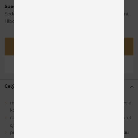
Špecifikácia uvedenej ceny
Sedačka Westend so šírkou 256 cm v látkovom prevedení.
Hlboké komfortné sedenie, výška sedu 40 cm .
Opýtať sa
Zdieľať
Celý popis
množstvo komponentov (všetky sú samostatne stojace a
kompletne očalúnené, môžu fungovať aj ako solitéry)
rôzne tvary a veľkosti taburetov (možnosť vkladať taburet
aj medzi sedáky)
prídavné drevené “tácky” na taburet vytvoria odkladaciu