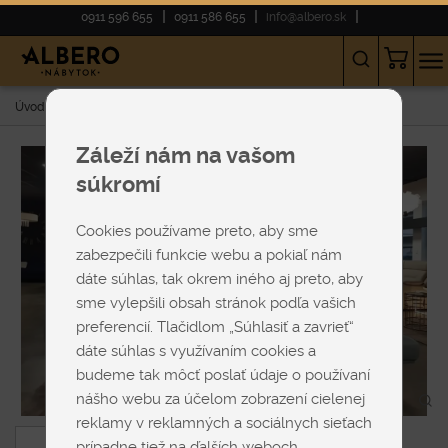
0911 596 655
0911 586 655
info@albero.sk
Úvod
E-shop
SEDAČKY
Rohové
Moderné
STRADA L
Záleží nám na vašom
súkromí
Cookies používame preto, aby sme
zabezpečili funkcie webu a pokiaľ nám
dáte súhlas, tak okrem iného aj preto, aby
sme vylepšili obsah stránok podľa vašich
preferencií. Tlačidlom „Súhlasiť a zavrieť“
dáte súhlas s využívaním cookies a
budeme tak môcť poslať údaje o používaní
nášho webu za účelom zobrazení cielenej
reklamy v reklamných a sociálnych sieťach
prípadne tiež na ďalších weboch.