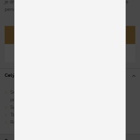
je drevený alebo čalúnený soklový rám sedačky. Sedenie
penové, výška sedu 45 cm, kovová podnož.
Opýtať sa
Zdieľať
Celý popis
Sedačka môže byť rohová v ľavom alebo v pravom
prevedení s rohovým otomanom
Samostatný 3-sed
Taburet
Rôzne kategórie látky a kože