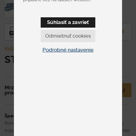
Súhlasiť a zavrieť
Produktový list
⬇︎
Odmietnuť cookies
Kožené
Podrobné nastavenie
STRADA L
Mrzí nás to, ale tento
MÁM OTÁZKU
produkt už nie je v ponuke.
Špecifikácia uvedenej ceny
Rohová sedacia súprava tvaru L v pravej koži. Skladá sa z
trojsedu a kanapy a má nastaviteľné opierky hlavy. Na výber