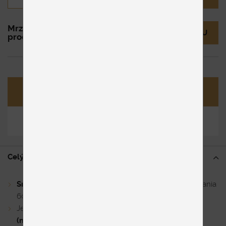
Mrzí nás to, ale tento
MÁM OTÁZKU
produkt už nie je v ponuke.
Opýtať sa
Zdieľať
Celý popis
Snímateľný náhradný poťah
na matrac do teploty prania
60°C
Je určený predovšetkým
pre matrace s pamäťovou
(memory) penou