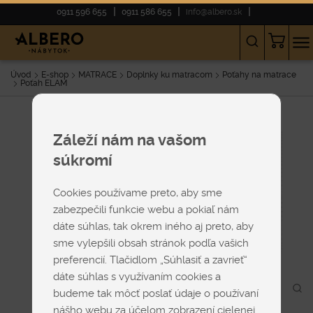
0911 596 655
0911 586 655
info@albero.sk
Úvod
E-shop
MATRACE
Doplnky ku matracom
Poťahy na matrace
Poťah ELAM
Záleží nám na vašom
súkromí
Cookies používame preto, aby sme
zabezpečili funkcie webu a pokiaľ nám
dáte súhlas, tak okrem iného aj preto, aby
sme vylepšili obsah stránok podľa vašich
preferencií. Tlačidlom „Súhlasiť a zavrieť“
dáte súhlas s využívaním cookies a
budeme tak môcť poslať údaje o používaní
nášho webu za účelom zobrazení cielenej