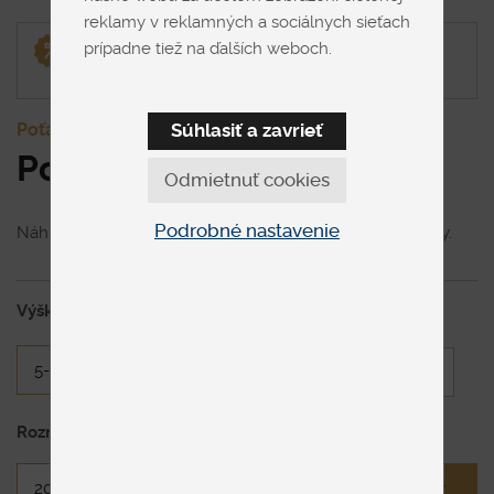
reklamy v reklamných a sociálnych sieťach
Pri kúpe poťahu spolu s matracom, poťah o 20 %
prípadne tiež na ďalších weboch.
lacnejší.
Súhlasiť a zavrieť
Poťahy na matrace
Poťah ELAM
Odmietnuť cookies
Podrobné nastavenie
Náhradný poťah na matrac vyrobený z 3D elastickej látky.
Výška
Požadovaná výška
Rozmer matraca
Chcem vlastný rozmer