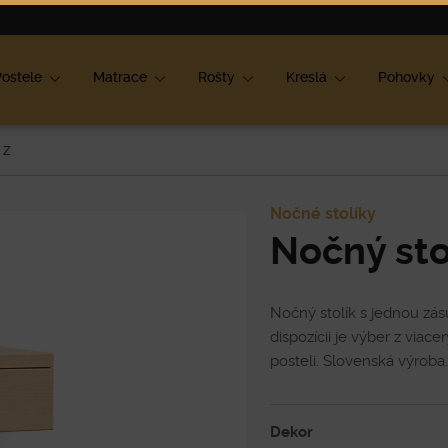
ok
ostele
Matrace
Rošty
Kreslá
Pohovky
 Z
Nočné stolíky
Nočný sto
Nočný stolík s jednou zás
dispozícii je výber z viac
posteli. Slovenská výrob
Dekor