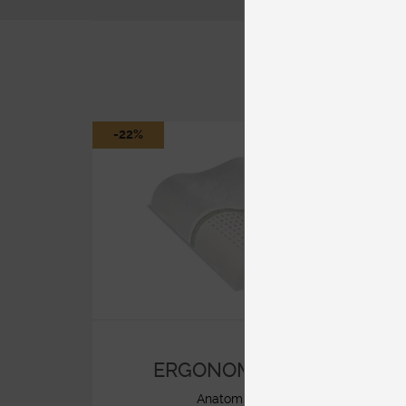
-22%
ERGONOMIK MEMORY
Anatomické vankúše