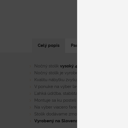
Celý popis
Parametre produktu
N
Nočný stolík
vysoký 45 cm
, s 1 zásuvkou na pu
Nočný stolík je vyrobený z kvalitných DTD dos
Kvalitu nábytku zvyšuje aj
celoobvodové hrano
V ponuke na výber ľavé i pravé prevedenie.
Ľahká údržba, stabilita a odolnosť materiálu
Montuje sa ku posteli
Na výber viacero farebných dekorov
Stolík dodávame zmontovaný
Vyrobený na Slovensku