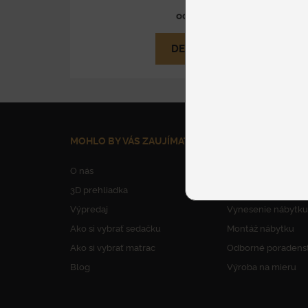
od 64 €
DETAIL
MOHLO BY VÁS ZAUJÍMAŤ
NAŠE SLUŽBY
O nás
Parkovanie
3D prehliadka
Dovoz nábytku
Výpredaj
Vynesenie nábytku
Ako si vybrať sedačku
Montáž nábytku
Ako si vybrať matrac
Odborné poradens
Blog
Výroba na mieru