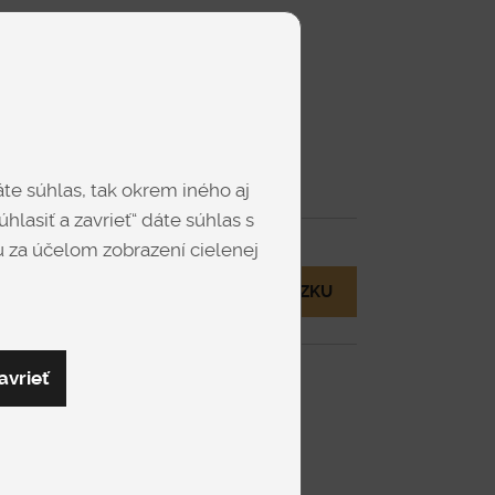
Dub - Bardolino
Dub - Hickory
te súhlas, tak okrem iného aj
Zobraziť viac
hlasiť a zavrieť“ dáte súhlas s
 za účelom zobrazení cielenej
MÁM OTÁZKU
Orech - Pacifik
Orech - Tabak
avrieť
eny
revedenie - ľavé alebo pravé.
evolux