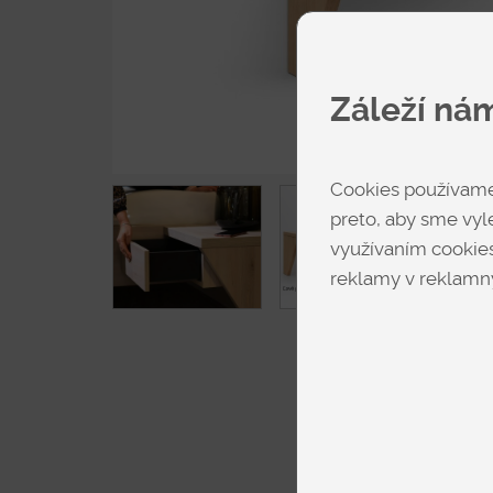
Záleží ná
Cookies používame 
preto, aby sme vyle
využívaním cookies
reklamy v reklamný