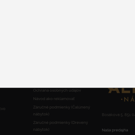
od 1 005 €
DETAIL
INFORMÁCIE
KONTAKT
Obchodné podmienky a Reklamačný
poriadok
Ochrana osobných údajov
Návod ako reklamovať
Záručné podmienky (Čalúnený
tvo
nábytok)
Bosákova 5, 851 04
Záručné podmienky (Drevený
nábytok)
Naša predajňa