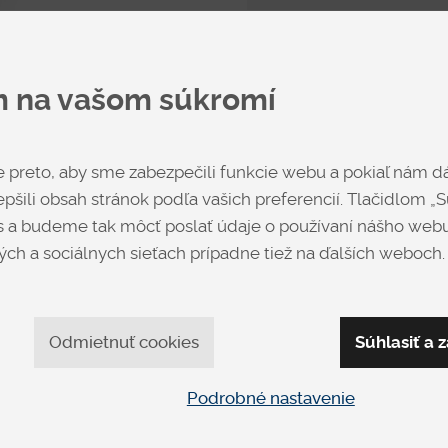
m na vašom súkromí
Biela
preto, aby sme zabezpečili funkcie webu a pokiaľ nám dá
pšili obsah stránok podľa vašich preferencií. Tlačidlom „Sú
 a budeme tak môcť poslať údaje o používaní nášho webu
Cena
ch a sociálnych sieťach prípadne tiež na ďalších weboch.
od € 261
Dub - Šedý
Odmietnuť cookies
Súhlasiť a z
Špecifikácia uvedenej c
Prosíme, aby ste uviedli p
Podrobné nastavenie
Výrobca
Dr