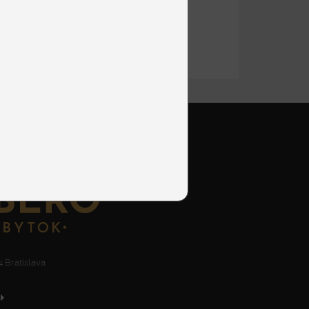
od 664 €
DETAIL
 Bratislava