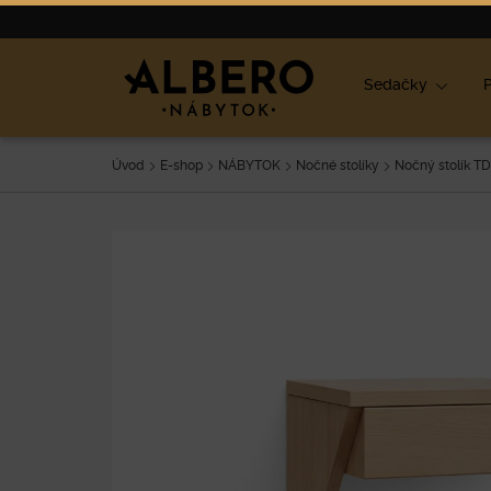
Nábytok
Výpredaj
O nás
Blog
Ako vybrať nábyt
Sedačky
P
Úvod
E-shop
NÁBYTOK
Nočné stolíky
Nočný stolík TD