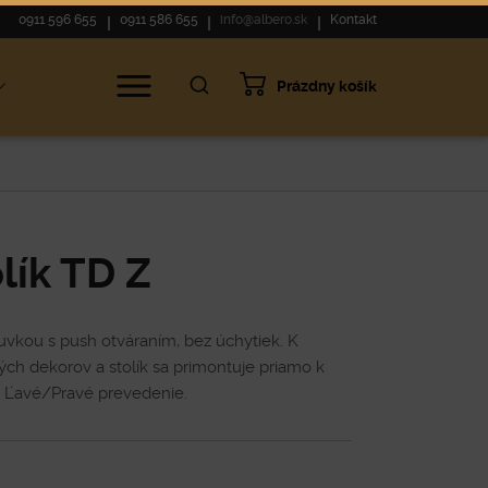
0911 596 655
0911 586 655
info@albero.sk
Kontakt
Prázdny košík
lík TD Z
uvkou s push otváraním, bez úchytiek. K
erých dekorov a stolík sa primontuje priamo k
a. Ľavé/Pravé prevedenie.