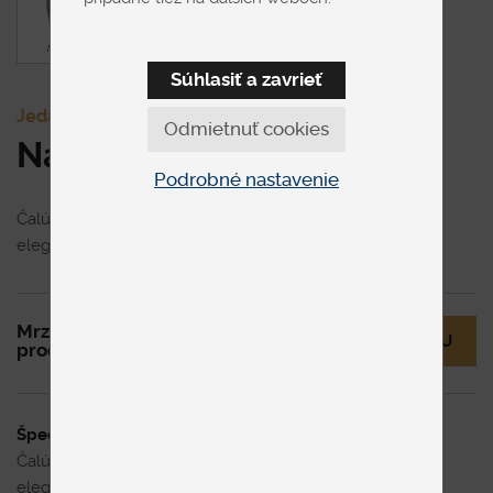
Súhlasiť a zavrieť
Jedálenské stoličky
Odmietnuť cookies
Nandy
Podrobné nastavenie
Čalúnená jedálenská stolička s pohodlným sedením na
elegantných štíhlych nohách.
Mrzí nás to, ale tento
MÁM OTÁZKU
produkt už nie je v ponuke.
Špecifikácia uvedenej ceny
Čalúnená jedálenská stolička s pohodlným sedením na
elegantných štíhlych nohách.