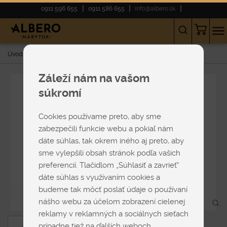
0911 596 655
0911 586 655
info@albero.sk
Úvod
E-shop
NÁBYTOK
Jedálenské stoličky
Nandy
Záleží nám na vašom
súkromí
Cookies používame preto, aby sme
zabezpečili funkcie webu a pokiaľ nám
dáte súhlas, tak okrem iného aj preto, aby
sme vylepšili obsah stránok podľa vašich
preferencií. Tlačidlom „Súhlasiť a zavrieť“
dáte súhlas s využívaním cookies a
budeme tak môcť poslať údaje o používaní
nášho webu za účelom zobrazení cielenej
reklamy v reklamných a sociálnych sieťach
prípadne tiež na ďalších weboch.