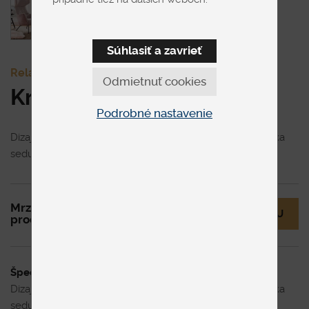
Súhlasiť a zavrieť
Relaxačné
Odmietnuť cookies
Kreslo Mona
Podrobné nastavenie
Dizajnové kreslo ušiakového typu. Sedenie penové, výška
sedu 44 cm, kovová podnož v čiernom prevedení.
Mrzí nás to, ale tento
MÁM OTÁZKU
produkt už nie je v ponuke.
Špecifikácia uvedenej ceny
Dizajnové kreslo ušiakového typu. Sedenie penové, výška
sedu 44 cm, kovová podnož v čiernom prevedení.