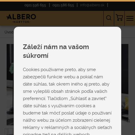
0911 596 655
0911 586 655
info@albero.sk
Úvod
E-shop
KRESLÁ
Relaxačné
Kreslo Mona
Záleží nám na vašom
súkromí
Cookies používame preto, aby sme
zabezpečili funkcie webu a pokiaľ nám
dáte súhlas, tak okrem iného aj preto, aby
sme vylepšili obsah stránok podľa vašich
preferencií. Tlačidlom „Súhlasiť a zavrieť“
dáte súhlas s využívaním cookies a
budeme tak môcť poslať údaje o používaní
nášho webu za účelom zobrazení cielenej
reklamy v reklamných a sociálnych sieťach
prípadne tiež na ďalších weboch.