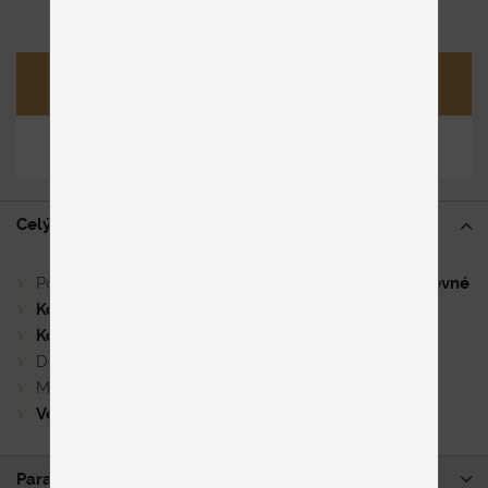
Opýtať sa
Zdieľať
Celý popis
Pohodlné kreslo
s vysokou opierkou, elegantné a pevné
Komfortné sedenie
vďaka ležérnemu čalúneniu
Kovová podnož
môže byť aj v chrómovom prevedení
Dostupná aj podnožka pod nohy
Možnosť kombinácie poťahových materiálov
Veľký výber látok a koží
Parametre produktu