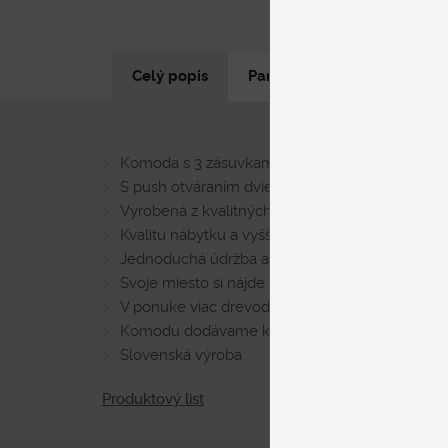
Celý popis
Parametre produktu
N
Komoda s 3 zásuvkami, dvierkami a otvorenou pol
S push otváraním dvierok a zásuviek, bez úchyt
Vyrobená z kvalitných DTD dosiek s vysokou 
Kvalitu nábytku a vyššiu odolnosť zvyšuje ce
Jednoduchá údržba a veľmi dlhá životnosť
Svoje miesto si nájde v predsieni, spálni , v ob
V ponuke viac drevodekorov a farieb
Komodu dodávame kompletne zmontovanú
Slovenská výroba
Produktový list