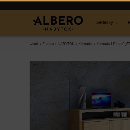
Nábytok
Výpredaj
O nás
Blog
Ako vybrať nábyt
Sedačky
P
Úvod
E-shop
NÁBYTOK
Komody
Komoda LP 100/ 3Z