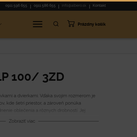
0911 596 655
0911 586 655
info@albero.sk
Kontakt
Prázdny košík
P 100/ 3ZD
vkami a dvierkami. Vďaka svojim rozmerom je
v, kde šetrí priestor, a zároveň ponúka
nenie oblečenia a rôznych drobností. Jej
sa hodí sa do spálne, chodby alebo obývačky.
Zobraziť viac