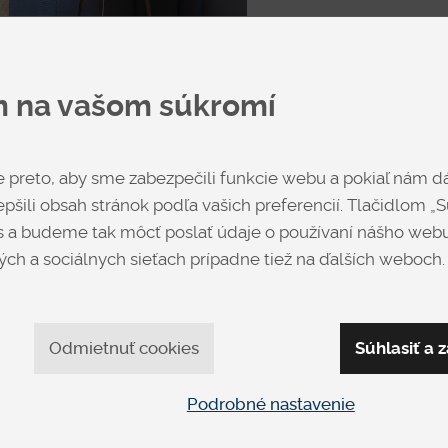
m na vašom súkromí
Biela
preto, aby sme zabezpečili funkcie webu a pokiaľ nám dá
pšili obsah stránok podľa vašich preferencií. Tlačidlom „Sú
 a budeme tak môcť poslať údaje o používaní nášho webu
Cena
od € 597
ch a sociálnych sieťach prípadne tiež na ďalších weboch.
Dub - Šedý
Výrobca
Dr
Odmietnuť cookies
Súhlasiť a z
Podrobné nastavenie
Opýtať sa