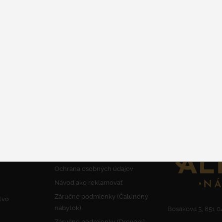
Drevené
od 759 €
DETAIL
INFORMÁCIE
KONTAKT
Obchodné podmienky a Reklamačný
poriadok
Ochrana osobných údajov
Návod ako reklamovať
Záručné podmienky (Čalúnený
tvo
nábytok)
Bosákova 5, 851 04