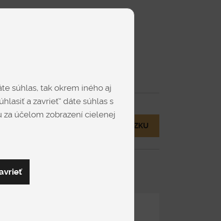
Dub - Bardolino
Dub - Hickory
te súhlas, tak okrem iného aj
Zobraziť viac
hlasiť a zavrieť“ dáte súhlas s
 za účelom zobrazení cielenej
MÁM OTÁZKU
Orech - Pacifik
Orech - Tabak
evolux
avrieť
Zdieľať