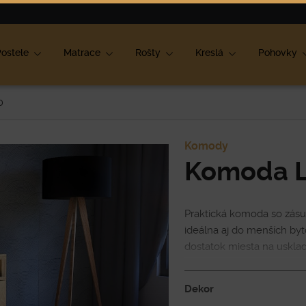
ok
ostele
Matrace
Rošty
Kreslá
Pohovky
D
Komody
Komoda L
Praktická komoda so zásu
ideálna aj do menších byto
dostatok miesta na usklad
vzhľad s PUSH otváraním 
Dekor