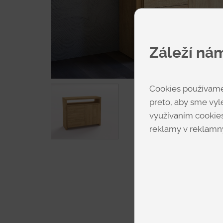
Záleží ná
Cookies používame 
preto, aby sme vyle
využívaním cookies
reklamy v reklamný