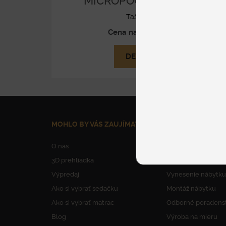
MICROPOCKET 7FYZIO
Taštičkové
Cena na vyžiadanie
DETAIL
MOHLO BY VÁS ZAUJÍMAŤ
NAŠE SLUŽBY
O nás
Parkovanie
3D prehliadka
Dovoz nábytku
Výpredaj
Vynesenie nábytku
Ako si vybrať sedačku
Montáž nábytku
Ako si vybrať matrac
Odborné poradens
Blog
Výroba na mieru