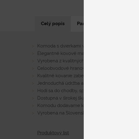
Celý popis
Parametre produktu
N
Komoda s dvierkami v pravom prevedení, šírka
Elegantné kovové madlo na výber: hliník alebo 
Vyrobená z kvalitných DTD dosiek hrúbky 38
Celoobvodové hranovanie ABS hranou pre dlhšiu
Kvalitné kovanie zabezpečuje tiché zatváranie 
Jednoduchá údržba a odolnosť laminovaného 
Hodí sa do chodby, spálne, obývačky, hosťovskej
Dostupná v širokej škále moderných drevodek
Komodu dodávame kompletne zmontovanú
Vyrobená na Slovensku
Produktový list