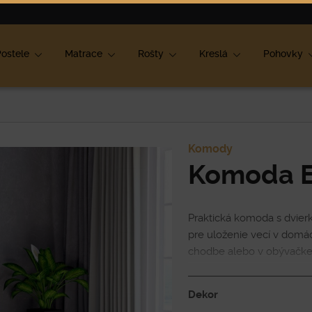
ok
ostele
Matrace
Rošty
Kreslá
Pohovky
Komody
Komoda 
Praktická komoda s dvier
pre uloženie vecí v domácn
chodbe alebo v obývačke. 
vďaka čomu je komoda urč
Dekor