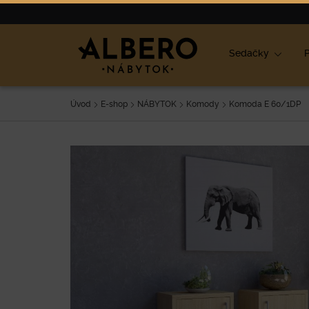
Nábytok
Výpredaj
O nás
Blog
Ako vybrať nábyt
Sedačky
P
Úvod
E-shop
NÁBYTOK
Komody
Komoda E 60/1DP