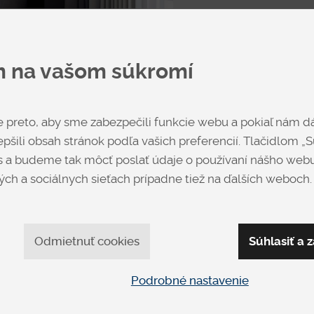
m na vašom súkromí
Biela
preto, aby sme zabezpečili funkcie webu a pokiaľ nám dá
pšili obsah stránok podľa vašich preferencií. Tlačidlom „Sú
 a budeme tak môcť poslať údaje o používaní nášho webu
Cena
od € 419
ch a sociálnych sieťach prípadne tiež na ďalších weboch.
Dub - Šedý
Odmietnuť cookies
Súhlasiť a z
Výrobca
Dr
Podrobné nastavenie
Opýtať sa