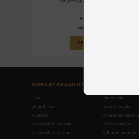
KOMODA E 90/4Z
Komody
od 677 €
DETAIL
MOHLO BY VÁS ZAUJÍMAŤ
NAŠE SLUŽBY
O nás
Parkovanie
3D prehliadka
Dovoz nábytku
Výpredaj
Vynesenie nábytku
Ako si vybrať sedačku
Montáž nábytku
Ako si vybrať matrac
Odborné poradens