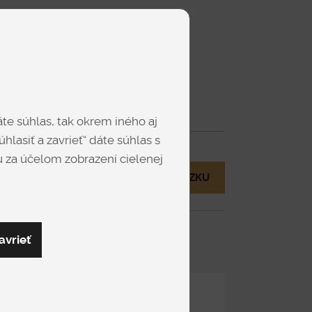
Dub - Bardolino
Dub - Hickory
te súhlas, tak okrem iného aj
Zobraziť viac
hlasiť a zavrieť“ dáte súhlas s
 za účelom zobrazení cielenej
MÁM OTÁZKU
Orech - Pacifik
Orech - Tabak
avrieť
evolux
Zdieľať