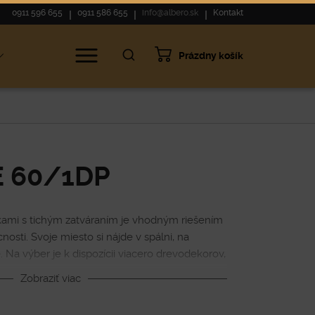
0911 596 655
0911 586 655
info@albero.sk
Kontakt
Prázdny košík
E 60/1DP
kami s tichým zatváraním je vhodným riešením
osti. Svoje miesto si nájde v spálni, na
Na výber je k dispozícii viacero drevodekorov,
ená do akéhokoľvek interiéru.
Zobraziť viac