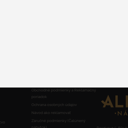
SILVER CALIBER
MULTIPOCKET 7FYZIO -
PROMO
Taštičkové
DETAIL
INFORMÁCIE
KONTAKT
Obchodné podmienky a Reklamačný
poriadok
Ochrana osobných údajov
Návod ako reklamovať
Záručné podmienky (Čalúnený
tvo
nábytok)