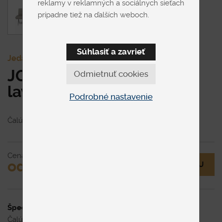
reklamy v reklamných a sociálnych sieťach
prípadne tiež na ďalších weboch.
Súhlasiť a zavrieť
Jedálenské stoličky
JOOP! Square jedálenská
Odmietnuť cookies
lavica
Podrobné nastavenie
Čalúnená lavica na dizajnovej podnoži.
Cena
od € 1,814
MÁM OTÁZKU
Špecifikácia uvedenej ceny
Čalúnená lavica na dizajnovej podnoži.