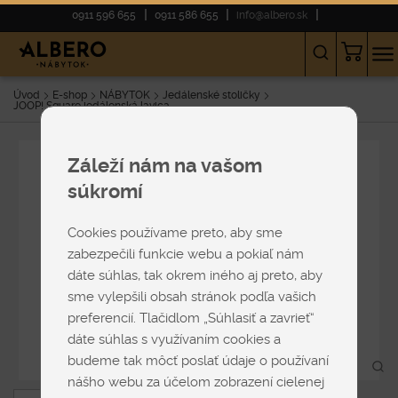
0911 596 655
0911 586 655
info@albero.sk
Úvod
E-shop
NÁBYTOK
Jedálenské stoličky
JOOP! Square jedálenská lavica
Záleží nám na vašom
súkromí
Cookies používame preto, aby sme
zabezpečili funkcie webu a pokiaľ nám
dáte súhlas, tak okrem iného aj preto, aby
sme vylepšili obsah stránok podľa vašich
preferencií. Tlačidlom „Súhlasiť a zavrieť“
dáte súhlas s využívaním cookies a
budeme tak môcť poslať údaje o používaní
nášho webu za účelom zobrazení cielenej