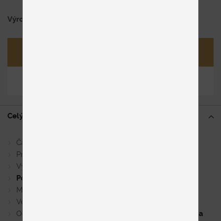
Výrobca
JOOP!
Opýtať sa
Zdieľať
Celý popis
Čalúnená samostatná
lavica v troch šírkach
Prešívaný sedák a chrbtová opierka do tvaru štvorcov
Výška sedenia 53 cm, hĺbka sedenia 47 cm
Podnož
kovová v antracitovom
odtieni
Možnosť kontrastného šitia
Veľký výber látok a koží
Očalúnenie produktu je možné
aj v kombinácii látky a