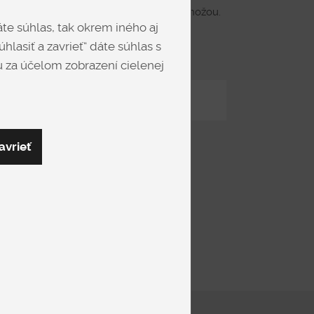
amickou vrchnou doskou a kovovou podnožou.
te súhlas, tak okrem iného aj
in Italy.
hlasiť a zavrieť“ dáte súhlas s
 za účelom zobrazení cielenej
Zdieľať
avrieť