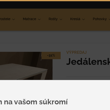
ok
ostele
Matrace
Rošty
Kreslá
Pohovky
VÝPREDAJ
-31%
Jedálensk
Mrzí nás to, ale tento
produkt už nie je v po
m na vašom súkromí
Špecifikácia uvedenej c