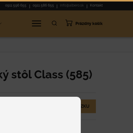
0911 596 655
0911 586 655
info@albero.sk
Kontakt
Prázdny košík
ý stôl Class (585)
MÁM OTÁZKU
nuke.
eny