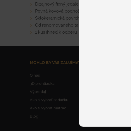
Dizajnový fixný jedálenský stôl
Pevná kovová podnož
Sklokeramická povrchová úprava odolná voči po
Od renomovaného talianskeho výrobcu
1 kus ihneď k odberu
MOHLO BY VÁS ZAUJÍMAŤ
NAŠE SLUŽBY
O nás
Parkovanie
3D prehliadka
Dovoz nábytku
Výpredaj
Vynesenie nábytku
Ako si vybrať sedačku
Montáž nábytku
Ako si vybrať matrac
Odborné poradens
Blog
Výroba na mieru