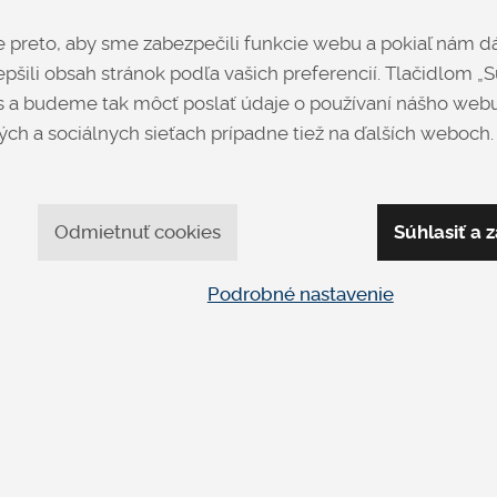
Moderný stôl so skloker
preto, aby sme zabezpečili funkcie webu a pokiaľ nám dá
Bez rozkladu, v štýle made 
pšili obsah stránok podľa vašich preferencií. Tlačidlom „Sú
 a budeme tak môcť poslať údaje o používaní nášho webu
ch a sociálnych sieťach prípadne tiež na ďalších weboch.
Opýtať sa
Odmietnuť cookies
Súhlasiť a z
Podrobné nastavenie
apíšte nám