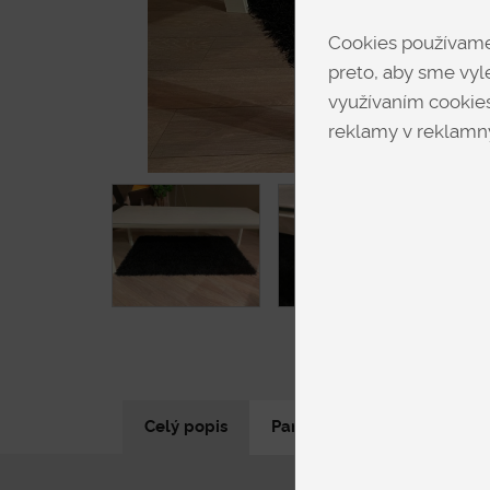
Cookies používame 
preto, aby sme vyle
využívaním cookies
reklamy v reklamný
Celý popis
Parametre produktu
N