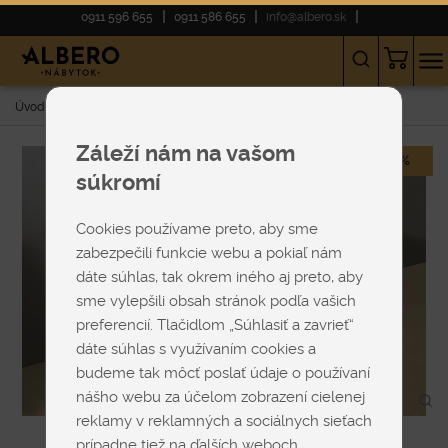
0911 596 655
0911 586 655
info@albero.sk
Úvod
E-shop
VÝPREDAJ
Jedálenská stolička Tuk
Záleží nám na vašom
-30%
súkromí
Cookies používame preto, aby sme
zabezpečili funkcie webu a pokiaľ nám
dáte súhlas, tak okrem iného aj preto, aby
sme vylepšili obsah stránok podľa vašich
preferencií. Tlačidlom „Súhlasiť a zavrieť“
dáte súhlas s využívaním cookies a
budeme tak môcť poslať údaje o používaní
nášho webu za účelom zobrazení cielenej
reklamy v reklamných a sociálnych sieťach
prípadne tiež na ďalších weboch.