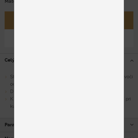
Materiál
AquaClean látka /dub prírodný
Opýtať sa
Zdieľať
Celý popis
Stolička v hnedej AquaClean látke – vysoká odolnosť voči
oderu a zašpineniu.
Dubová podnož – lakovaná.
K dispozícii 4 kusy ihneď k odberu. Výhodná cena platí pri
kúpe celého setu.
Parametre produktu