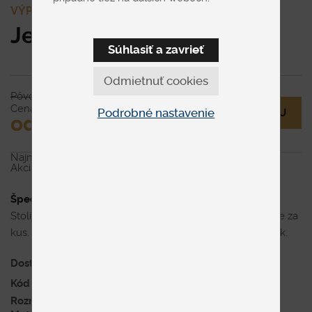
VÝPREDAJ
Jedálenská stolička Tuk
Súhlasiť a zavrieť
Odmietnuť cookies
Pôvodne € 425
Cena
Podrobné nastavenie
MÁM OTÁZKU
od € 298
Najnižšia cena za posledných 30 dní pred zľavou:
€ 425
Akcia platí do vypredania zásob.
Špecifikácia uvedenej ceny
Stolička v AquaClean látke s dubovou podnožou. Cena je za
kus. Zvýhodnená cena platí pri kúpe celého setu stoličiek.
Dostupnosť
Skladom
, 3 dni
Kód produktu
Jedálenská stolička Tuk
Rozmer
š56 x v83 x hl53 cm