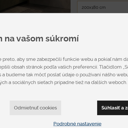
nožičiek.
Látka postele
m na vašom súkromí
+
preto, aby sme zabezpečili funkcie webu a pokiaľ nám dá
pšili obsah stránok podľa vašich preferencií. Tlačidlom „Sú
Dallas 108
 a budeme tak môcť poslať údaje o používaní nášho webu
ch a sociálnych sieťach prípadne tiež na ďalších weboch.
Cena
od € 1,259
Odmietnuť cookies
Súhlasiť a z
Dallas 122
Podrobné nastavenie
Špecifikácia uvedenej c