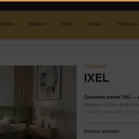
ok
ostele
Matrace
Rošty
Kreslá
Pohovky
Čalúnené
IXEL
Čalúnená posteľ IXEL – v
ideálnou voľbou aj do men
Vysoké, prešívané čelo po
pohodlnú oporu pri oddych
ktorý je ľahko prístupný 
Rozmer postele
mieru, máte možnosť si vyb