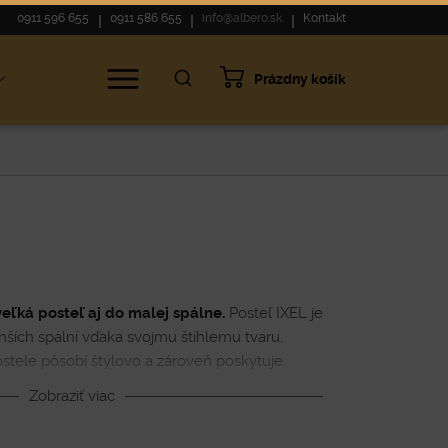
0911 596 655
0911 586 655
info@albero.sk
Kontakt
Prázdny košík
eľká posteľ aj do malej spálne.
Posteľ IXEL je
ších spální vďaka svojmu štíhlemu tvaru.
stele pôsobí štýlovo a zároveň poskytuje
u. Posteľ skrýva priestranný úložný priestor,
Zobraziť viac
vďaka vyklápaciemu roštu. Posteľ vyrábame na
rať rozmer, látku či kožu, farbu aj tvar