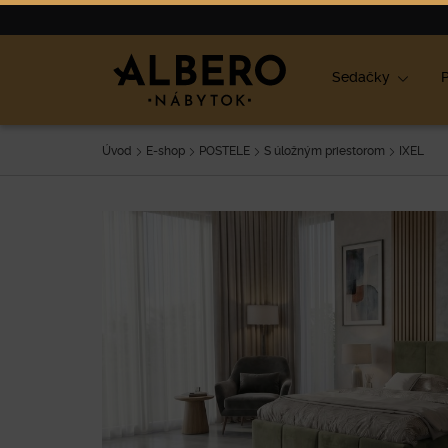
Nábytok
Výpredaj
O nás
Blog
Ako vybrať nábyt
Sedačky
P
Úvod
E-shop
POSTELE
S úložným priestorom
IXEL