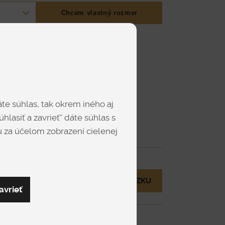
Chcem vlastný rozmer
te súhlas, tak okrem iného aj
hlasiť a zavrieť“ dáte súhlas s
Dallas 102
Dallas 121
 za účelom zobrazení cielenej
Zobraziť viac
MÁM OTÁZKU
avrieť
Dallas 133
Dallas 128
eny