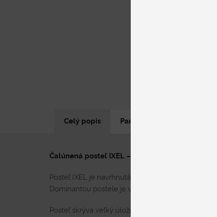
Celý popis
Parametre produktu
N
Čalúnená posteľ IXEL – veľká posteľ aj do malej
Posteľ IXEL je navrhnutá s dôrazom na elegantné lí
Dominantou postele je vysoké, precízne prešívané 
Posteľ skrýva veľký úložný priestor, ideálny na u