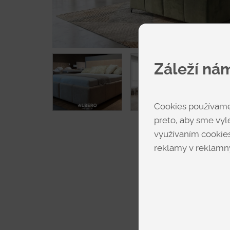
Záleží ná
Cookies používame 
preto, aby sme vyle
využívaním cookies
reklamy v reklamný