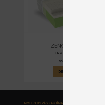
ZENO LATEX
HR a PUR pena
od 829 €
DETAIL
MOHLO BY VÁS ZAUJÍMAŤ
NAŠE SLUŽBY