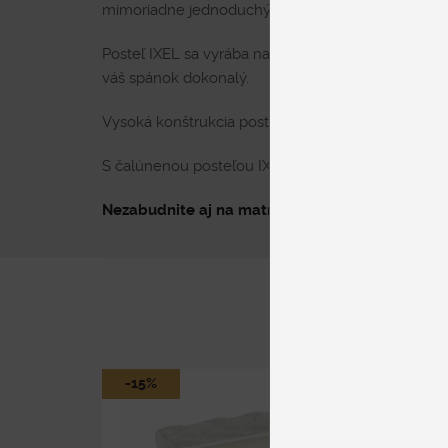
mimoriadne jednoduchý a pohodlný.
Posteľ IXEL sa vyrába na mieru podľa vašich predstá
váš spánok dokonalý.
Vysoká konštrukcia postele prispieva k zdravému s
S čalúnenou posteľou IXEL získate nielen krásnu pos
Nezabudnite aj na matrac!
Pozrite si naše
akciov
-15%