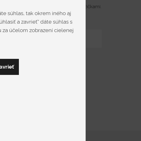
lík v hranatom tvare s prekríženými nožičkami.
te súhlas, tak okrem iného aj
hlasiť a zavrieť“ dáte súhlas s
 za účelom zobrazení cielenej
Zdieľať
avrieť