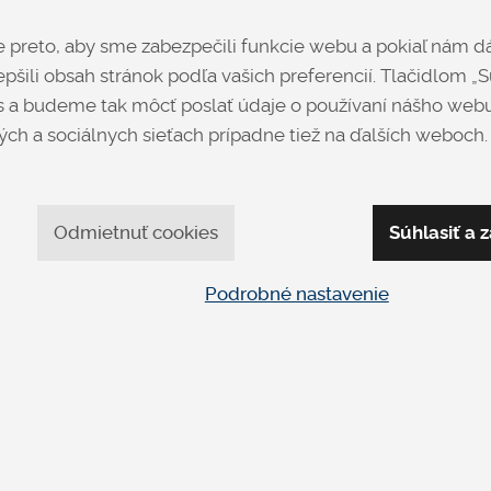
Dizajnový konferenčný sto
preto, aby sme zabezpečili funkcie webu a pokiaľ nám dá
pšili obsah stránok podľa vašich preferencií. Tlačidlom „Sú
 a budeme tak môcť poslať údaje o používaní nášho webu
ch a sociálnych sieťach prípadne tiež na ďalších weboch.
Opýtať sa
Odmietnuť cookies
Súhlasiť a z
Podrobné nastavenie
apíšte nám