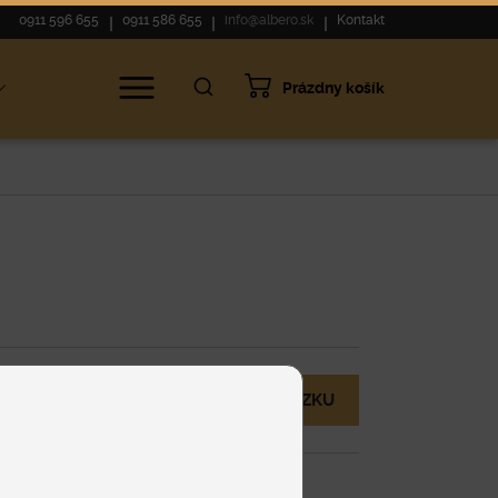
0911 596 655
0911 586 655
info@albero.sk
Kontakt
Prázdny košík
ie
MÁM OTÁZKU
eny