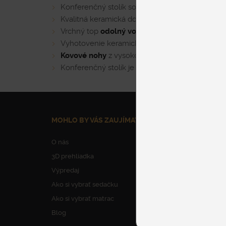
Konferenčný stolík so štíhlymi líniami vo vzdu
Kvalitná keramická doska
vyrobená v Taliansk
Vrchný top
odolný voči poškriabaniu
a zmene 
Vyhotovenie keramickej dosky
v rôznych prev
Kovové nohy
z vysoko kvalitnej ocele vo viac
Konferenčný stolík je možné objednať
v rôznyc
MOHLO BY VÁS ZAUJÍMAŤ
NAŠE SLUŽBY
O nás
Parkovanie
3D prehliadka
Dovoz nábytku
Výpredaj
Vynesenie nábytku
Ako si vybrať sedačku
Montáž nábytku
Ako si vybrať matrac
Odborné poradens
Blog
Výroba na mieru