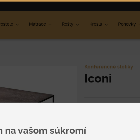
ok
ostele
Matrace
Rošty
Kreslá
Pohovky
Konferenčné stolíky
Iconi
Cena
na vyžiadan
m na vašom súkromí
Špecifikácia uvedenej c