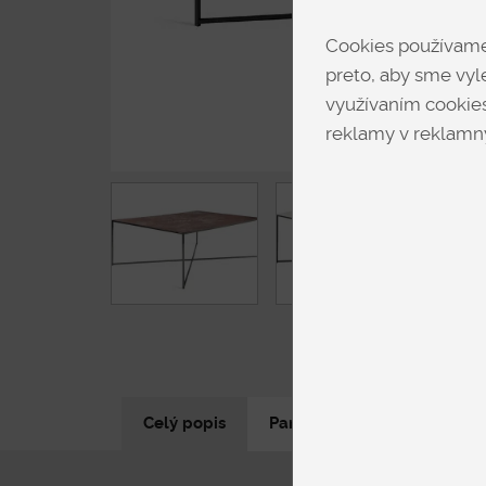
Cookies používame 
preto, aby sme vyle
využívaním cookies
reklamy v reklamný
Celý popis
Parametre produktu
N