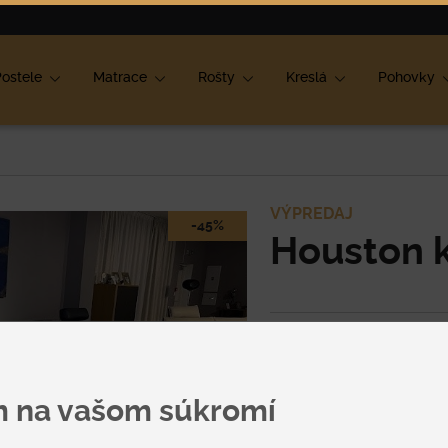
ok
ostele
Matrace
Rošty
Kreslá
Pohovky
VÝPREDAJ
-45%
Houston 
Mrzí nás to, ale tento
produkt už nie je v po
m na vašom súkromí
Špecifikácia uvedenej c