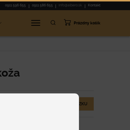
0911 596 655
0911 586 655
info@albero.sk
Kontakt
Prázdny košík
koža
MÁM OTÁZKU
nuke.
eny