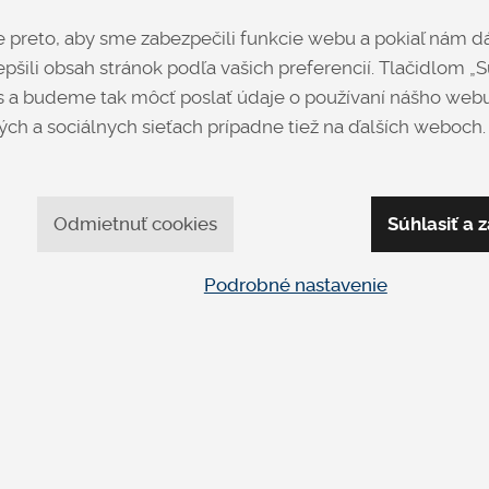
Sedacia súprava Houston 
preto, aby sme zabezpečili funkcie webu a pokiaľ nám dá
opierkami hlavy a elektri
pšili obsah stránok podľa vašich preferencií. Tlačidlom „Sú
 a budeme tak môcť poslať údaje o používaní nášho webu
ch a sociálnych sieťach prípadne tiež na ďalších weboch.
Opýtať sa
+
Odmietnuť cookies
Súhlasiť a z
Podrobné nastavenie
apíšte nám