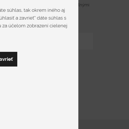
v prémiovej prírodnej koži s polohovateľnými
te súhlas, tak okrem iného aj
ckou relaxačnou funkciou pri podrúčke .
hlasiť a zavrieť“ dáte súhlas s
 za účelom zobrazení cielenej
Zdieľať
avrieť