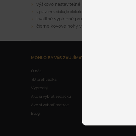
výškovo nastaviteľné opierky hlavy
v pravom sedáku je elektricky ovládané polohovanie nôh a 
kvalitné vyplnené pružinové sedáky mäkkej tuh
čierne kovové nohy vysoké 13cm
MOHLO BY VÁS ZAUJÍMAŤ
NAŠE SLUŽBY
O nás
Parkovanie
3D prehliadka
Dovoz nábytku
Výpredaj
Vynesenie nábytku
Ako si vybrať sedačku
Montáž nábytku
Ako si vybrať matrac
Odborné poradens
Blog
Výroba na mieru