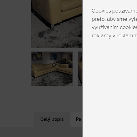
Cookies používame 
preto, aby sme vyle
využívaním cookies
reklamy v reklamný
Celý popis
Parametre produktu
N