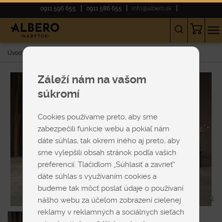
0911 596 655
0911 586 655
info@albero.sk
Úvod
E-shop
SEDAČKY
Na nožičkách
Himolla 1061-2
Záleží nám na vašom
súkromí
Cookies používame preto, aby sme
zabezpečili funkcie webu a pokiaľ nám
dáte súhlas, tak okrem iného aj preto, aby
sme vylepšili obsah stránok podľa vašich
preferencií. Tlačidlom „Súhlasiť a zavrieť“
dáte súhlas s využívaním cookies a
budeme tak môcť poslať údaje o používaní
nášho webu za účelom zobrazení cielenej
reklamy v reklamných a sociálnych sieťach