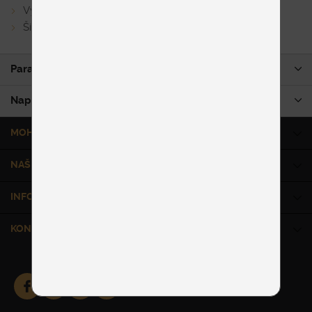
Výber komfortu sedenia
Široká ponuka látok a koží
Parametre produktu
Napíšte nám
MOHLO BY VÁS ZAUJÍMAŤ
NAŠE SLUŽBY
INFORMÁCIE
KONTAKT