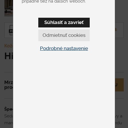
prípadne tiež na ďalších weboch.
Súhlasiť a zavrieť
Produktový llist
⬇︎
Odmietnuť cookies
Kožené
Podrobné nastavenie
Himolla 1061-2
Mrzí nás to, ale tento
MÁM OTÁZKU
produkt už nie je v ponuke.
Špecifikácia uvedenej ceny
Sedacia súprava s výškovo nastaviteľnými opierkami hlavy a
manuálnym prehĺbením sedu. Zostava pozostáva z 2,5 sedu