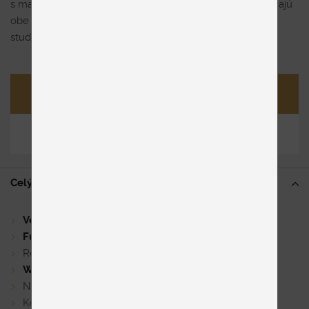
s manuálnym nastavením hĺbky sedu a 2 sedu, chrbát majú
obe časti očalúnený v koži. Výplň v sedákoch je kvalitná
studená pena. Nohy sú kovové, výška sedu je 45 cm.
Opýtať sa
Zdieľať
Celý popis
Veľký výber komponentov
v rôznych rozmeroch
Funkcia prehĺbenia
sedu manuálna alebo elektrická
Relaxačná funkcia v rohovom elemente
Wall free funkcia
manuálna alebo elektrická
Nastavenie
opierok hlavy
Kontrastné šitie