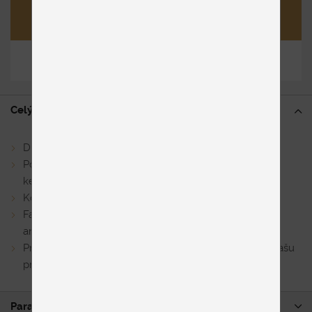
Opýtať sa
Zdieľať
Celý popis
Dizajnový moderný jedálenský stôl s rozkladom
Povrchové materiály – melamin, sklo, laminát alebo
keramika
Kovová podnož s unikátnym tvarovaním
Farebné prevedenie podnože: čierna, bronzová, biela,
antracit alebo corten
Pre viac info ohľadom ďalších variantov, kontaktujte našu
predajňu
Parametre produktu