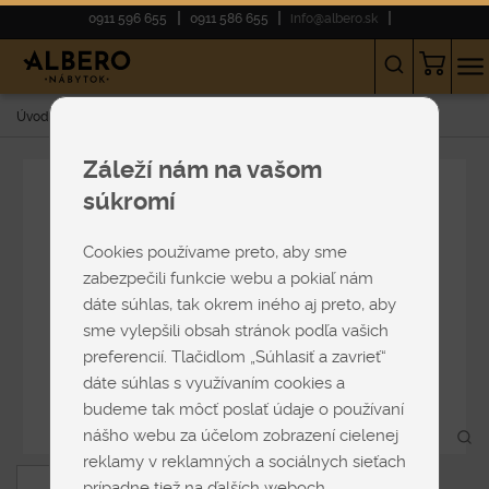
0911 596 655
0911 586 655
info@albero.sk
Úvod
E-shop
NÁBYTOK
Freccia
Záleží nám na vašom
súkromí
Cookies používame preto, aby sme
zabezpečili funkcie webu a pokiaľ nám
dáte súhlas, tak okrem iného aj preto, aby
sme vylepšili obsah stránok podľa vašich
preferencií. Tlačidlom „Súhlasiť a zavrieť“
dáte súhlas s využívaním cookies a
budeme tak môcť poslať údaje o používaní
nášho webu za účelom zobrazení cielenej
reklamy v reklamných a sociálnych sieťach
prípadne tiež na ďalších weboch.