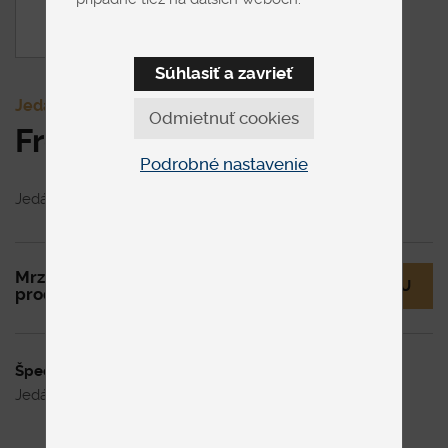
Súhlasiť a zavrieť
Jedálenské stoly
Odmietnuť cookies
Freccia
Podrobné nastavenie
Jedálenský stôl v modernom štýle s rozkladom.
Mrzí nás to, ale tento
MÁM OTÁZKU
produkt už nie je v ponuke.
Špecifikácia uvedenej ceny
Jedálenský stôl v modernom štýle s rozkladom.