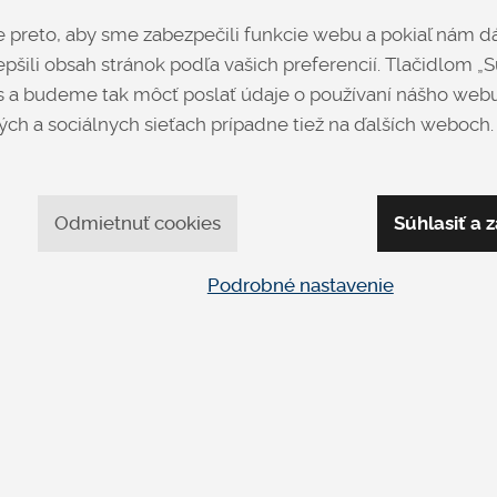
Dizajnový konferenčný st
preto, aby sme zabezpečili funkcie webu a pokiaľ nám dá
veľmi kvalitnej ocele.
pšili obsah stránok podľa vašich preferencií. Tlačidlom „Sú
 a budeme tak môcť poslať údaje o používaní nášho webu
ch a sociálnych sieťach prípadne tiež na ďalších weboch.
Opýtať sa
Odmietnuť cookies
Súhlasiť a z
Podrobné nastavenie
apíšte nám