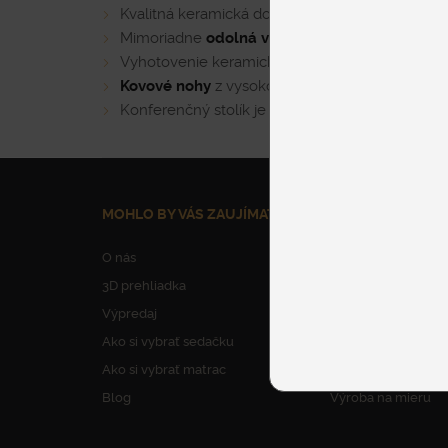
Kvalitná keramická doska
vyrobená v Taliansk
Mimoriadne
odolná voči poškriabaniu
a zmene
Vyhotovenie keramickej dosky
v rôznych prev
Kovové nohy
z vysoko kvalitnej ocele vo viac
Konferenčný stolík je možné objednať
v rôznyc
MOHLO BY VÁS ZAUJÍMAŤ
NAŠE SLUŽBY
O nás
Parkovanie
3D prehliadka
Dovoz nábytku
Výpredaj
Vynesenie nábytku
Ako si vybrať sedačku
Montáž nábytku
Ako si vybrať matrac
Odborné poradens
Blog
Výroba na mieru