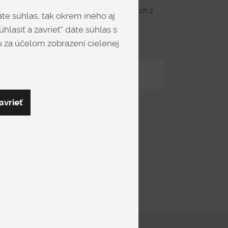
olík v okrúhlom tvare na kovových nohách z
te súhlas, tak okrem iného aj
hlasiť a zavrieť“ dáte súhlas s
 za účelom zobrazení cielenej
Zdieľať
avrieť