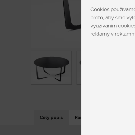
Cookies používame 
preto, aby sme vyle
využívaním cookies
reklamy v reklamný
Celý popis
Parametre produktu
N