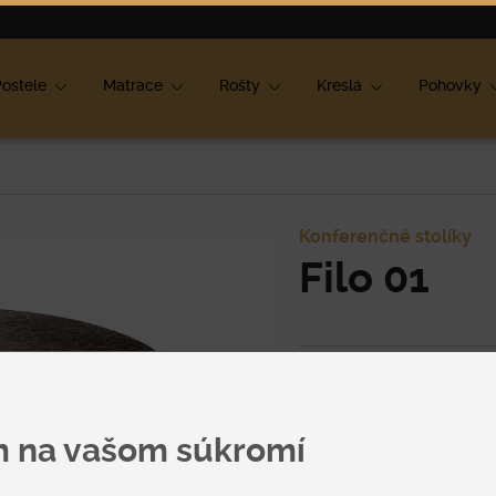
ok
ostele
Matrace
Rošty
Kreslá
Pohovky
Konferenčné stolíky
Filo 01
Cena
na vyžiadan
m na vašom súkromí
Špecifikácia uvedenej c