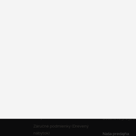
u
 farby
edeniach
erých zaujímavých vyhotoveniach
h tvaroch a veľkostiach
alebo ako príručný stolík
INFORMÁCIE
KONTAKT
Obchodné podmienky a Reklamačný
poriadok
Ochrana osobných údajov
Návod ako reklamovať
Záručné podmienky (Čalúnený
tvo
nábytok)
Bosákova 5, 851 04
Záručné podmienky (Drevený
nábytok)
Naša predajňa