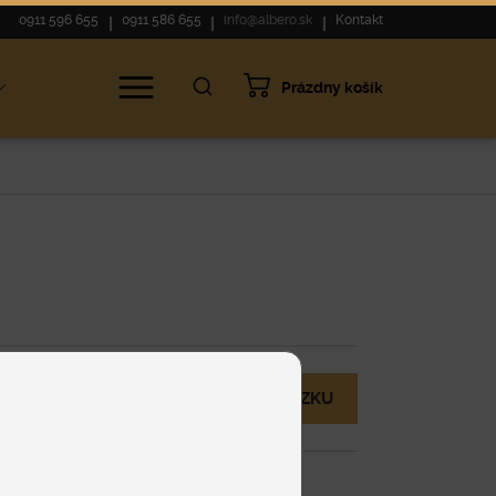
0911 596 655
0911 586 655
info@albero.sk
Kontakt
Prázdny košík
ie
MÁM OTÁZKU
eny