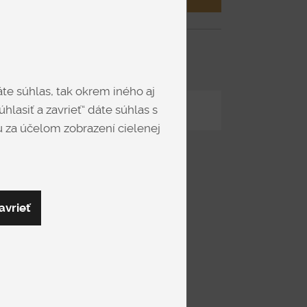
ie
oitaliano
te súhlas, tak okrem iného aj
hlasiť a zavrieť“ dáte súhlas s
Zdieľať
 za účelom zobrazení cielenej
avrieť