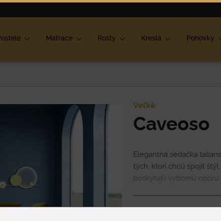
ok
ostele
Matrace
Rošty
Kreslá
Pohovky
Veľké
Caveoso
Elegantná sedačka talians
tých, ktorí chcú spojiť št
poskytujú výbornú opor
prispôsobiť hĺbku sedeni
Cena