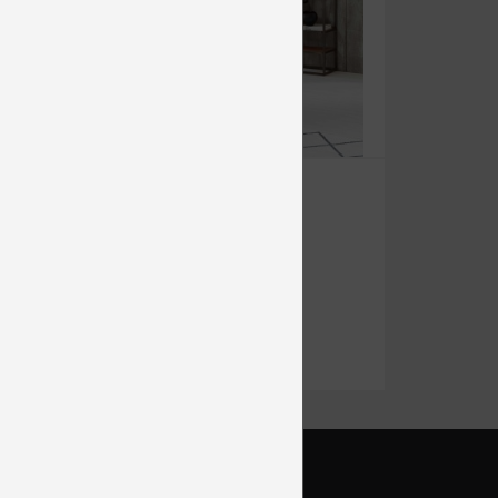
PEDRO
Relaxačné
od 1 205 €
DETAIL