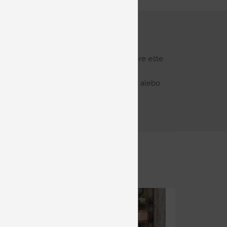
ynikajúcu oporu
ytvoriť si maximálnu hĺbku sedenia pre ešte
Miestnosti sa vie prispôsobiť ako rohová alebo