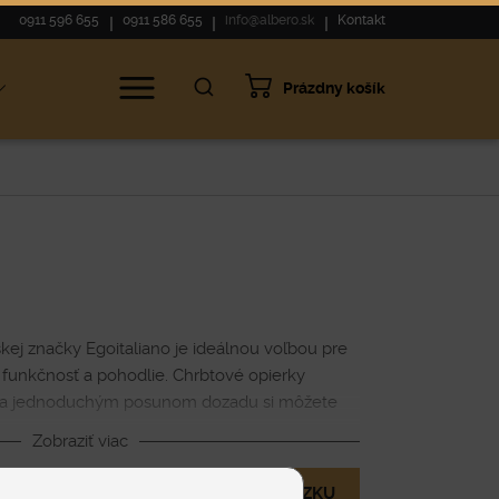
0911 596 655
0911 586 655
info@albero.sk
Kontakt
Prázdny košík
kej značky Egoitaliano je ideálnou voľbou pre
ýl, funkčnosť a pohodlie. Chrbtové opierky
u a jednoduchým posunom dozadu si môžete
a tak, aby bolo vaše pohodlie maximálne
Zobraziť viac
MÁM OTÁZKU