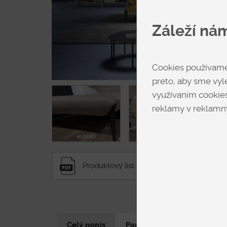
Záleží ná
Cookies používame 
preto, aby sme vyle
využívaním cookies
reklamy v reklamný
Produktový list
⬇︎
Celý popis
Parametre produktu
N