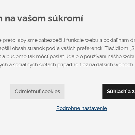
na vyžiadan
m na vašom súkromí
Výrobca
Eg
preto, aby sme zabezpečili funkcie webu a pokiaľ nám dá
pšili obsah stránok podľa vašich preferencií. Tlačidlom „Sú
Opýtať sa
 a budeme tak môcť poslať údaje o používaní nášho webu
ch a sociálnych sieťach prípadne tiež na ďalších weboch.
Odmietnuť cookies
Súhlasiť a z
Podrobné nastavenie
apíšte nám