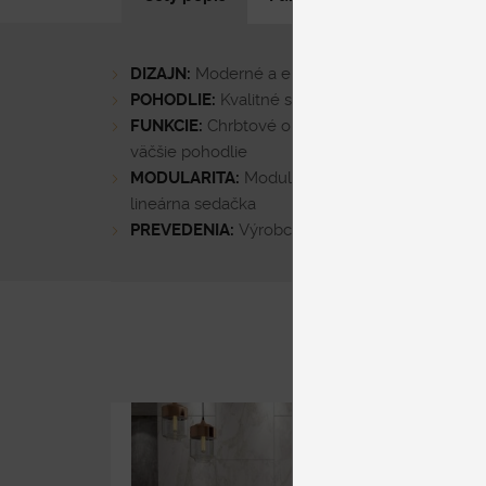
DIZAJN:
Moderné a elegantné línie, vzdušný, m
POHODLIE:
Kvalitné sedenie navrhnuté s dôraz
FUNKCIE:
Chrbtové opierky sedačky sú vybave
väčšie pohodlie
MODULARITA:
Modulárna sedačka, ktorá svojimi
lineárna sedačka
PREVEDENIA:
Výrobca používa prémiové látky a