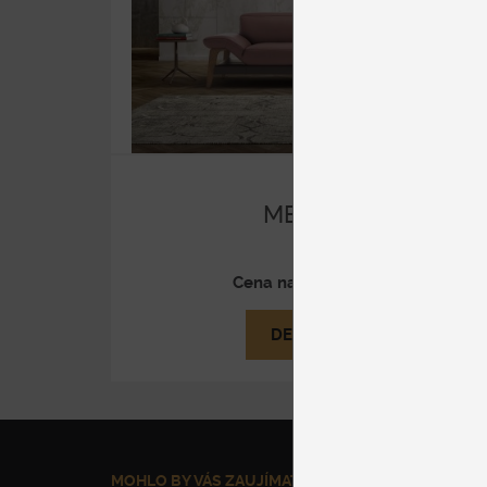
MERIEM
Koža
Cena na vyžiadanie
DETAIL
MOHLO BY VÁS ZAUJÍMAŤ
NAŠE SLUŽBY