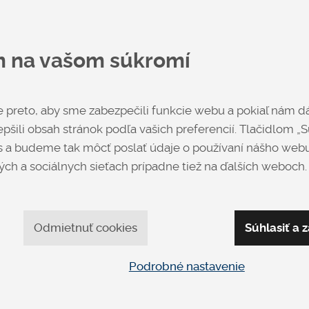
m na vašom súkromí
Poťah
preto, aby sme zabezpečili funkcie webu a pokiaľ nám dá
pšili obsah stránok podľa vašich preferencií. Tlačidlom „Sú
 a budeme tak môcť poslať údaje o používaní nášho webu
ch a sociálnych sieťach prípadne tiež na ďalších weboch.
SILK
Odmietnuť cookies
Súhlasiť a z
Mrzí nás to, ale tento
č o 20 % lacnejší.
produkt už nie je v po
Podrobné nastavenie
 20 % lacnejší.
Materiál matraca
HR
10% lacnejší.