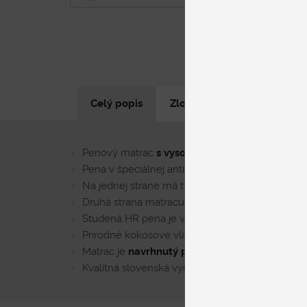
Celý popis
Zloženie
Parametre pr
Penový matrac
s vysokou mierou hygieny
Pena v špeciálnej antibakteriálnej úprave saniti
Na jednej strane má tvarovaný povrch, preto je 
Druhá strana matracu je tvrdšia
Studená HR pena je vzdušnejšia a pružnejšia ak
Prírodné kokosové vlákno zabezpečuje vysokú m
Matrac je
navrhnutý pre ľudí s hmotnosťou až
Kvalitná slovenská výroba