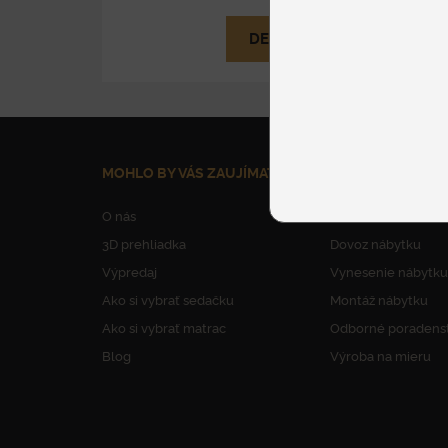
DETAIL
MOHLO BY VÁS ZAUJÍMAŤ
NAŠE SLUŽBY
O nás
Parkovanie
3D prehliadka
Dovoz nábytku
Výpredaj
Vynesenie nábytku
Ako si vybrať sedačku
Montáž nábytku
Ako si vybrať matrac
Odborné poradens
Blog
Výroba na mieru