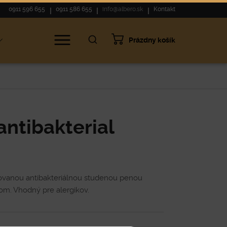
0911 596 655
0911 586 655
info@albero.sk
Kontakt
Prázdny košík
ntibakterial
ovanou antibakteriálnou studenou penou
. Vhodný pre alergikov.