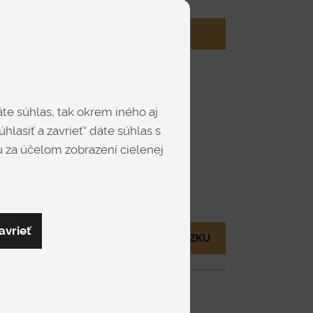
Chcem vlastný rozmer
Skladom
te súhlas, tak okrem iného aj
hlasiť a zavrieť“ dáte súhlas s
 za účelom zobrazení cielenej
FIT
avrieť
MÁM OTÁZKU
nuke.
 a PUR pena,
Flexikokos,
Sendvič