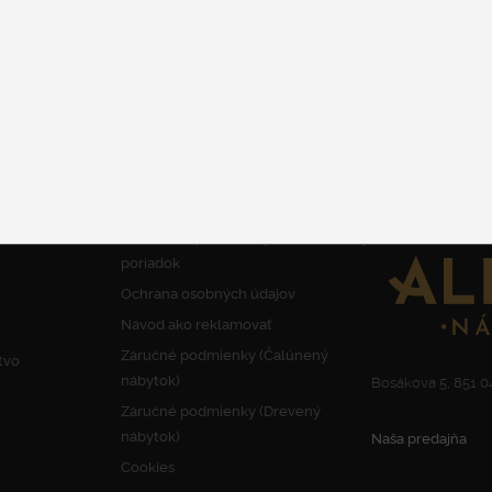
DETAIL
INFORMÁCIE
KONTAKT
Obchodné podmienky a Reklamačný
poriadok
Ochrana osobných údajov
Návod ako reklamovať
Záručné podmienky (Čalúnený
tvo
nábytok)
Bosákova 5, 851 04
Záručné podmienky (Drevený
nábytok)
Naša predajňa
Cookies