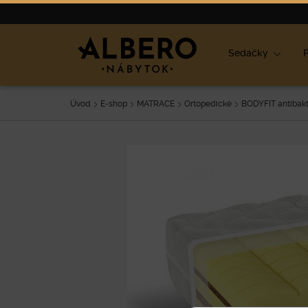
Nábytok
Výpredaj
O nás
Blog
Ako vybrať nábyt
Sedačky
P
Úvod
E-shop
MATRACE
Ortopedické
BODYFIT antibakt