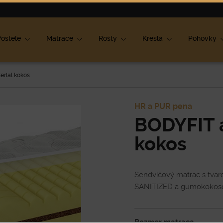
ok
ostele
Matrace
Rošty
Kreslá
Pohovky
erial kokos
HR a PUR pena
BODYFIT a
kokos
Sendvičový matrac s tvar
SANITIZED a gumokokosom
Rozmer matraca