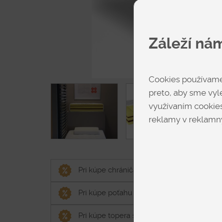
Záleží ná
Cookies používame 
preto, aby sme vyle
využívaním cookies
reklamy v reklamný
Pri kúpe chrániča spolu s matracom, chráni
Pri kúpe poťahu spolu s matracom, poťah o
Pri kúpe topera spolu s matracom, toper o 