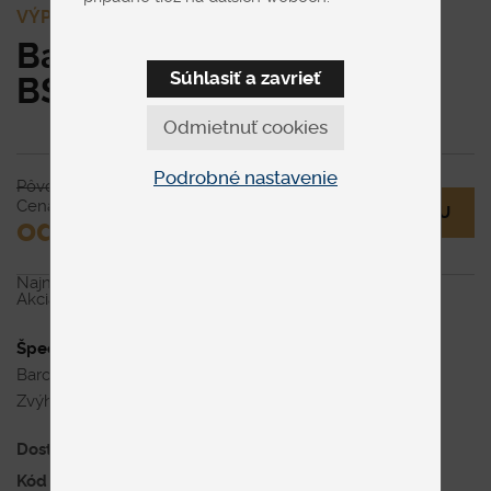
VÝPREDAJ
Barová stolička
Súhlasiť a zavrieť
BSO190GRNA
Odmietnuť cookies
Podrobné nastavenie
Pôvodne € 154
Cena
MÁM OTÁZKU
od € 105
Najnižšia cena za posledných 30 dní pred zľavou:
€ 154
Akcia platí do vypredania zásob.
Špecifikácia uvedenej ceny
Barová stolička v látke, dubová podnož. Cena je za kus.
Zvýhodnená cena platí pri kúpe setu troch stoličiek.
Dostupnosť
Skladom
, 3 dni
Kód produktu
Barová stolička BSO190GRNA