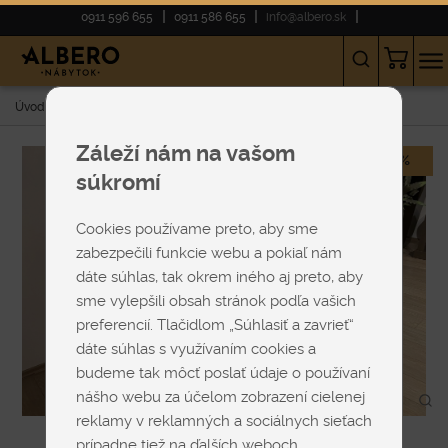
0911 596 655
0911 586 655
info@albero.sk
Úvod
E-shop
VÝPREDAJ
Barová stolička BSO190GRNA
Záleží nám na vašom
-32%
súkromí
Cookies používame preto, aby sme
zabezpečili funkcie webu a pokiaľ nám
dáte súhlas, tak okrem iného aj preto, aby
sme vylepšili obsah stránok podľa vašich
preferencií. Tlačidlom „Súhlasiť a zavrieť“
dáte súhlas s využívaním cookies a
budeme tak môcť poslať údaje o používaní
nášho webu za účelom zobrazení cielenej
reklamy v reklamných a sociálnych sieťach
prípadne tiež na ďalších weboch.