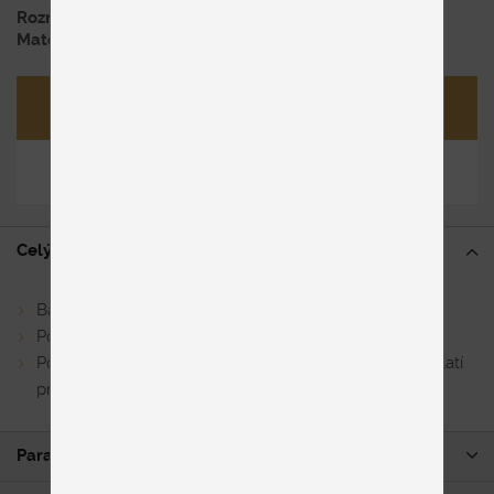
Rozmer
š48 x v113/80 x hl57 cm
Materiál
látka/ dub prírodný
Opýtať sa
Zdieľať
Celý popis
Barová stolička v látke
Podnož v prevedení dub prírodný
Posledné 3 kusy ihneď k odberu. Zvýhodnená cena platí
pri kúpe celého setu stoličiek
Parametre produktu