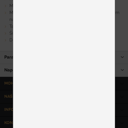
Možnosť akumulátora pre bezkáblovú prevádzku
Možnosť objednať voľný operadlový vankúš s rastrovým
nastavením
Taburety v dvoch veľkostiach
Široký výber poťahových materiálov – koží a látok
Dekoračné vankúšiky v rôznych rozmeroch a tvaroch
Parametre produktu
Napíšte nám
MOHLO BY VÁS ZAUJÍMAŤ
NAŠE SLUŽBY
INFORMÁCIE
KONTAKT