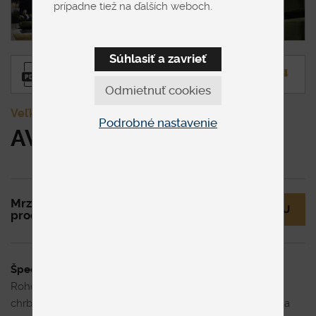
prípadne tiež na ďalších weboch.
Súhlasiť a zavrieť
Produktový list
⬇︎
Odmietnuť cookies
Veľké
Podrobné nastavenie
AVANTE
Mrzí nás to, ale tento
MÁM OTÁZKU
produkt už nie je v ponuke.
Špecifikácia uvedenej ceny
Rohová sedacia súprava tvaru L s voľne uloženými
chrbtovými vankúšmi. Skladá sa z 2,5-sedu s podrúčkou a