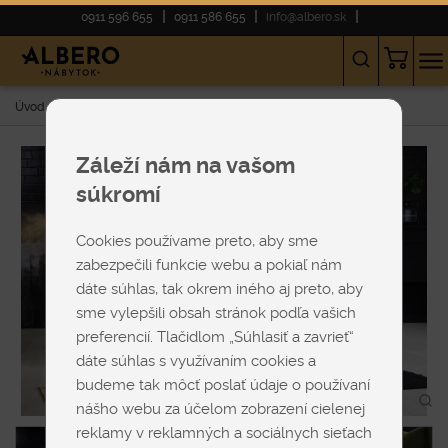
0911 596 655
0911 586 655
info@albero.sk
Úvod
E-shop
SEDAČKY
Rohové
Moderné
AVANTE
Záleží nám na vašom
súkromí
Cookies používame preto, aby sme
zabezpečili funkcie webu a pokiaľ nám
dáte súhlas, tak okrem iného aj preto, aby
sme vylepšili obsah stránok podľa vašich
preferencií. Tlačidlom „Súhlasiť a zavrieť“
dáte súhlas s využívaním cookies a
budeme tak môcť poslať údaje o používaní
nášho webu za účelom zobrazení cielenej
reklamy v reklamných a sociálnych sieťach