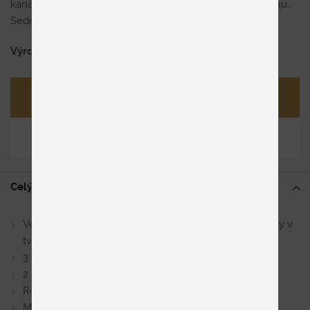
kanapy. Chrbty sedačky sú očalúnené v rovnakom poťahu.
Sedenie penové, výška sedu 45 cm, nohy kovové.
Výrobca
Hukla
Opýtať sa
Zdieľať
Celý popis
Veľký výber komponentov (samostatné sofy a sedačky v
tvare L v rôznych veľkostiach)
3 tuhosti sedenia
2 výšky sedenia
Rôzne prevedenia kovových nôh
Motorické prehĺbenie sedenia