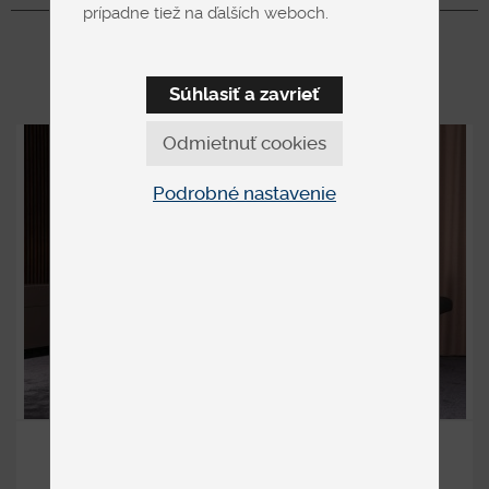
produkty. My vám ponúkame krásne sedačky a ďalšie
Zobraziť viac
prípadne tiež na ďalších weboch.
nábytkové kúsky, ktoré sa stanú ozdobou vášho interiéru.
Súhlasiť a zavrieť
Odmietnuť cookies
Podrobné nastavenie
<
JOOP! 24/7-1