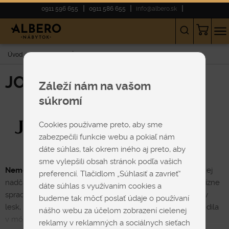
0911 596 655
0911 586 655
info@albero.sk
Úvod
JOOP!
SEDAČKY
Hnedé
JOOP!
Záleží nám na vašom
súkromí
Cookies používame preto, aby sme
zabezpečili funkcie webu a pokiaľ nám
dáte súhlas, tak okrem iného aj preto, aby
sme vylepšili obsah stránok podľa vašich
Nemecká značka JOOP! sa stala symbolom luxusu
pre jej
preferencií. Tlačidlom „Súhlasiť a zavrieť“
nadčasový jedinečný dizajn, veľmi kvalitné materiály,precízne
dáte súhlas s využívaním cookies a
spracovanie a dlhú životnosť. Eleganciu zvýrazňuje krásny
budeme tak môcť poslať údaje o používaní
lesk, nezameniteľné vzory a štruktúra látky. Značka sa zrodila
nášho webu za účelom zobrazení cielenej
v módnom svete a postupne sortiment rozšírila o ďalšie
reklamy v reklamných a sociálnych sieťach