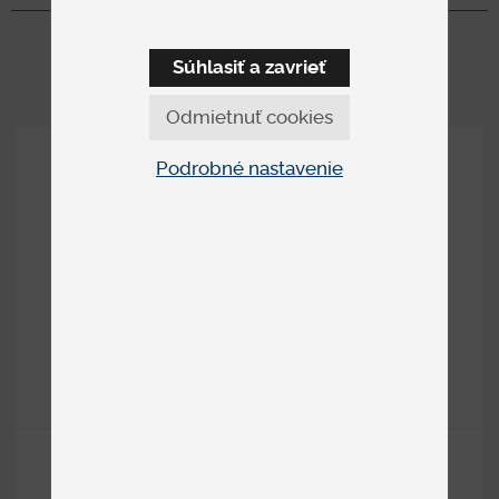
nadčasovosť.
Zobraziť viac
Incanto je synonymom pre čisté talianske remeselné
spracovanie. Sedacie súpravy, kreslá a ďalšie nábytkové kúsky
Súhlasiť a zavrieť
charakterizuje nielen estetika, ale aj pohodlie a výnimočná
hodnota do každého interiéru.
Odmietnuť cookies
Filozofiou značky je neustále zlepšovanie a odvaha čeliť
výzvam, čo sa pretavuje do čistého, minimalistického dizajnu.
Podrobné nastavenie
Minimalizmus však nikdy nie je anonymný – je nositeľom
harmónie, charakteru a upokojujúceho komfortu.
ALTEREGO 4