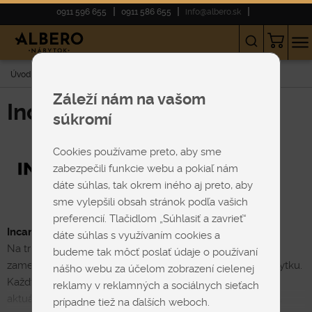
0911 596 655
0911 586 655
info@albero.sk
Úvod
Incanto
SEDAČKY
Zelené
Záleží nám na vašom
Incanto
súkromí
Cookies používame preto, aby sme
zabezpečili funkcie webu a pokiaľ nám
dáte súhlas, tak okrem iného aj preto, aby
sme vylepšili obsah stránok podľa vašich
preferencií. Tlačidlom „Súhlasiť a zavrieť“
Incanto – talianska značka s dušou remesla
dáte súhlas s využívaním cookies a
Na trhu pôsobí od roku 2000 a od svojich začiatkov sa
budeme tak môcť poslať údaje o používaní
zameriava na detail, ktorý tvorí podstatu dokonalého nábytku.
nášho webu za účelom zobrazení cielenej
Každý produkt je individuálne navrhnutý tak, aby odrážal
reklamy v reklamných a sociálnych sieťach
aktuálne trendy, no zároveň si zachoval lokálnu identitu a
prípadne tiež na ďalších weboch.