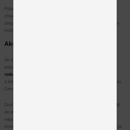
Pýtate sa aký účel? Pri moderných klimatizáciách nie je
chladenie tým jediným, čo dokážu. Vďaka tepelnému
čerpadlu vedia kumulovať teplo z okolia a v zime tak nimi
môžete ekonomicky vykurovať. Dobré, nie?
Akú klimatizáciu si vybrať
Ak si chcete uľahčiť existenciu len v jednej miestnosti,
prípadne v malom priestore, postačí vám
ochladzovač
vzduchu
. Vhodný je napríklad do spálne. Nejde
o klimatizáciu, ale zariadenie s nádržkou na ľad alebo vodu.
Cenovo patrí do nižšej kategórie.
Druhou možnosťou je
mobilná klimatizácia
. Dá sa zapojiť
do elektrickej zásuvky a jej výhodou, ako už názov
napovedá, je prenosnosť. Akurát nezabudnite na hadicu,
ktorá odvádza teplo, vyviesť ju môžete cez okno. Daňou za