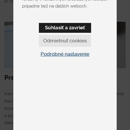
ju vybrať? A kam s ňou? Poradíme vám.
prípadne tiež na ďalších weboch.
Súhlasiť a zavrieť
Odmietnuť cookies
Podrobné nastavenie
Premyslite si miesto a účel
Kam chcete túto spásu umiestniť? Chcete dopriať chladenie
iba obývačke alebo potrebujete klimatizáciu do celého
bytu? Zvážte tiež
smerovanie izby
na svetovú stranu
a počet okien v nej, rovnako ako materiál, z ktorého sú
steny.