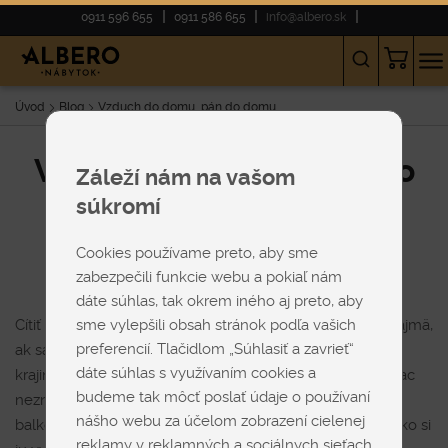
0911 596 655
0911 586 655
info@albero.sk
Úvod
Blog
Vzduch do domu, pán do domu
Vzduch do domu, pán do
Záleží nám na vašom
domu
súkromí
17-06-2020
Cookies používame preto, aby sme
zabezpečili funkcie webu a pokiaľ nám
dáte súhlas, tak okrem iného aj preto, aby
Cítiť sa doma ako na dovolenke nemusí byť vždy fajn. Najmä,
sme vylepšili obsah stránok podľa vašich
preferencií. Tlačidlom „Súhlasiť a zavrieť“
ak sa pobyt doma začne podobať na pobyt v tropickej
dáte súhlas s využívaním cookies a
krajine. Akurát bez mora. Zato s teplom, ktoré je čoraz viac
budeme tak môcť poslať údaje o používaní
neznesiteľnejšie. Ak vás nemá kto oviať aspoň listami z
nášho webu za účelom zobrazení cielenej
balkónovej kvetiny, je čas poobzerať sa po klimatizácii. Ako si
reklamy v reklamných a sociálnych sieťach