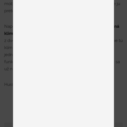
mobilnosť a nízku cenu bude mierna hlučnosť. Do spálne ju
preto neodporúčame.
Napokon najpoužívanejším typom klimatizácie je
nástenná
klimatizácia
. Vybrať si môžete splitovú pozostávajúcu
z dvoch častí alebo multisplitovú z viacerých. Ide o presne tú
klímu, ktorú vídavate najčastejšie. Vnútornú chladiacu
jednotku umiestnite na stenu a celý systém s mnohými
funkciami ovládate jednoducho ovládačom. V tejto chvíli sa
už nepotrebujete ovievať skutočne ničím.
Hurá na výber dovolenky
SPÄŤ NA VÝPIS ČLÁNKOV