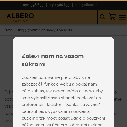
0911 596 655
0911 586 655
info@albero.sk
Úvod
Blog
7 využití prikrývky a vankúša
7 využití prikrývky a
Záleží nám na vašom
vankúša
súkromí
29-09-2019
Cookies používame preto, aby sme
zabezpečili funkcie webu a pokiaľ nám
dáte súhlas, tak okrem iného aj preto, aby
Prikrývka a vankúš sú neodmysliteľnou súčasťou každého
sme vylepšili obsah stránok podľa vašich
posteľného kráľovstva. Mimo tradičných funkcii ich môžeme
preferencií. Tlačidlom „Súhlasiť a zavrieť“
však využiť aj na iné praktické veci. V tomto článku vám
dáte súhlas s využívaním cookies a
poodhalíme skryté využitia a supertajné tipy, na čo všetko
budeme tak môcť poslať údaje o používaní
môžeme prikrývku a vankúš použiť.
nášho webu za účelom zobrazení cielenej