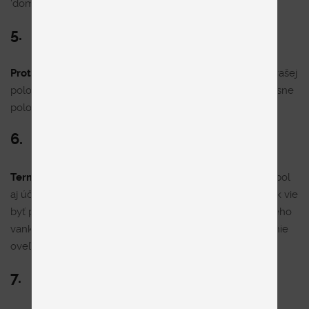
‘domáceho kina’.
5.
Protichrápací mechanizmus
– nič nezastaví chrápanie vašej
polovičky alebo spolubývajúceho tak spoľahlivo ako presne
položený vankúš vytvárajúci zvukotesný efekt.
6.
Termálny suppressor
– pojem znie veľmi odborne a to bol
aj účel, keďže som ho práve vymyslel. Zohriaty notebook vie
byť pri sedení veľmi nepríjemný. S jednou vrstvou mäkkého
vankúša, ktorý nasaje všetko teplo, je však jeho používanie
oveľa znesiteľnejšie.
7.