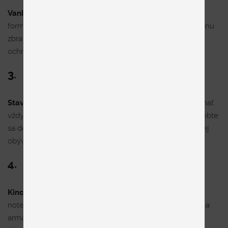
Vankúš ako zbraň
– vankúšová bitka je snáď najstaršia
forma detského boja. A na každý front potrebujete správnu
zbraň. Vankúše od Segumu vás nikdy nesklamú a vždy
ochránia pred údermi.
3.
Stavebný materiál pre domáce pevnosti
. Je dôležité mať
vždy po ruke stavebný materiál na detské pevnosti. Zásobte
sa dostatočným množstvom vankúšov, z ktorých vo vašej
obývačke vyrastú strážne veže pre vaše deti.
4.
Kinosála v posteli
– večerné pozeranie filmov na
notebooku v posteli pozná snáď každý z nás. Podoprieť sa
armádou vankúšov je neodmysliteľnou súčasťou tohto