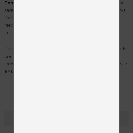
Doplnok na sedačku
– fenomén vankúšov položených na
sedačke je jedna z doteraz nevysvetliteľných záhad ľudstva.
Načo vlastne slúžia? Sú len dekoráciou alebo je za tým
niečo viac? Každopádne na sedačke ich má vaša suseda,
preto je potrebné, aby ste za ňou nezaostávali!
Dúfame, že naše tipy vám pomohli nájsť dodatočné využitie
pre váš posteľný nábytok. Pokiaľ vás napadnú ďalšie
jednoduché tipy, ako si zjednodušiť život pomocou prikrývky
a vankúša, napíšte nám na mail
obchod@albero.sk
.
SPÄŤ NA VÝPIS ČLÁNKOV
Vytlačiť
Zdieľať