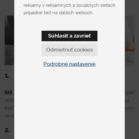
reklamy v reklamných a sociálnych sieťach
prípadne tiež na ďalších weboch.
Súhlasiť a zavrieť
Odmietnuť cookies
Podrobné nastavenie
1.
Štít proti prízrakom
– prikrývka poslúži ako najspoľahlivejšia
ochrana ratolestí pred ‘príšerkami’ v byte zahalenom tmou.
Keď sa prikryjú až po uši s našou prikrývkou COMFORT, budú
sa cítiť najbezpečnejšie na svete.
2.