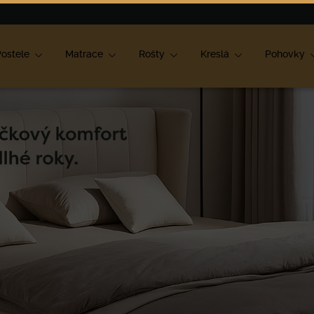
ok
ostele
Matrace
Rošty
Kreslá
Pohovky