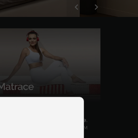
Matrace pre vaše zdravie.
Veľké matracové štúdio SEGUM