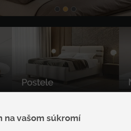
Vysoký komfort spánku
m na vašom súkromí
l v
Široká ponuka čalúnených a drevených
postelí.