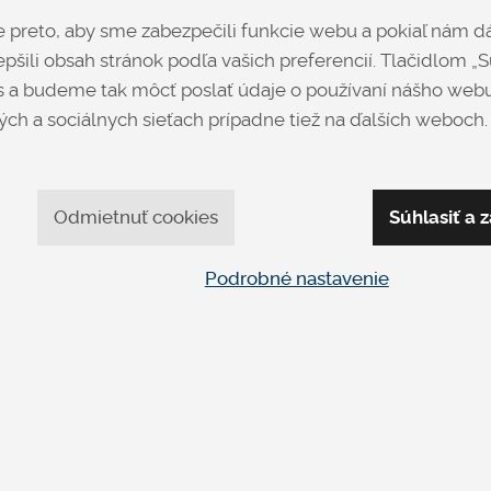
preto, aby sme zabezpečili funkcie webu a pokiaľ nám dá
pšili obsah stránok podľa vašich preferencií. Tlačidlom „Sú
Najpredávanejšie produkty
 a budeme tak môcť poslať údaje o používaní nášho webu
ch a sociálnych sieťach prípadne tiež na ďalších weboch.
Odmietnuť cookies
Súhlasiť a z
Podrobné nastavenie
HIMOLLA
DIAMOND
SIGNA 1052 B
ELEGIA
Veľké
Čalúnené