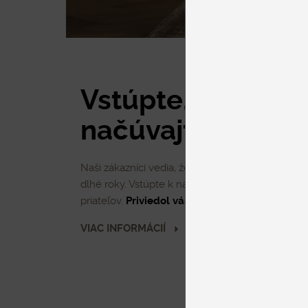
Vstúpte, pozerajt
načúvajte...
Naši zákazníci vedia, že nábytok z ALBERA im z
dlhé roky. Vstúpte k nám a cíťte sa u nás ako na
priateľov.
Priviedol vás rozum, rozhoduje srdce
VIAC INFORMÁCIÍ