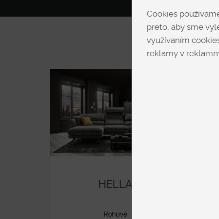
Cookies používame 
preto, aby sme vyle
využívaním cookies
reklamy v reklamný
HELLA
Rohové