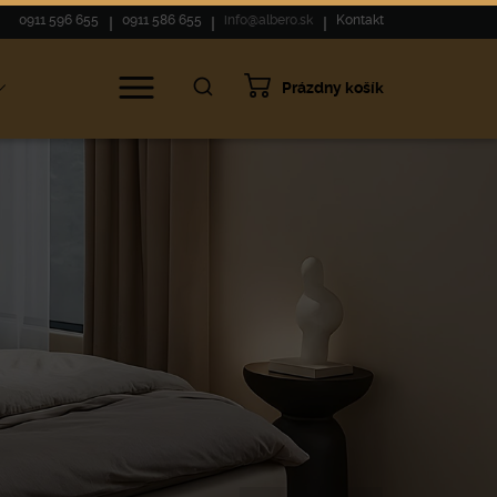
0911 596 655
0911 586 655
info@albero.sk
Kontakt
Prázdny košík