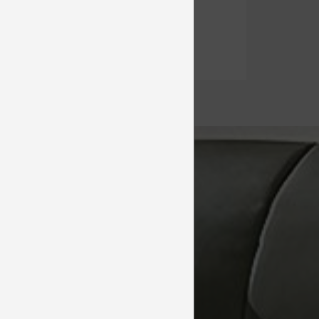
od 1 282 €
DETAIL
t