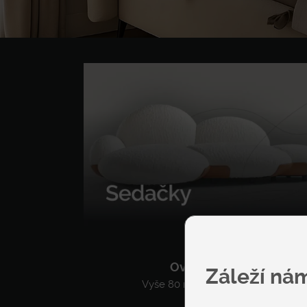
Overení dodávatelia
Záleží ná
Vyše 80 modelov sedačiek a kresie
ponuke.