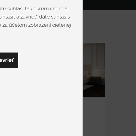
te súhlas, tak okrem iného aj
hlasiť a zavrieť“ dáte súhlas s
 za účelom zobrazení cielenej
avrieť
NEXT
Čalúnené