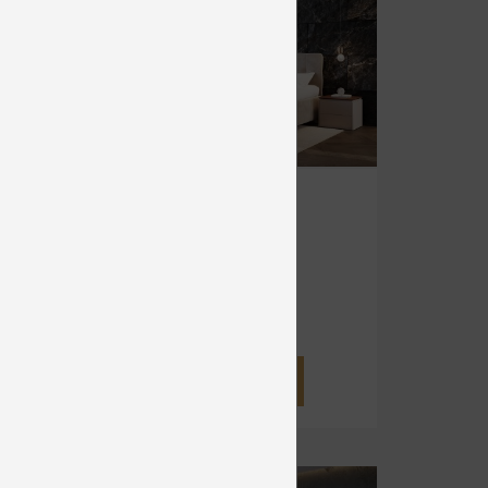
-45%
PROMO
cena
AT
SALSA -
PROMO
Čalúnené
od 999 €
DETAIL