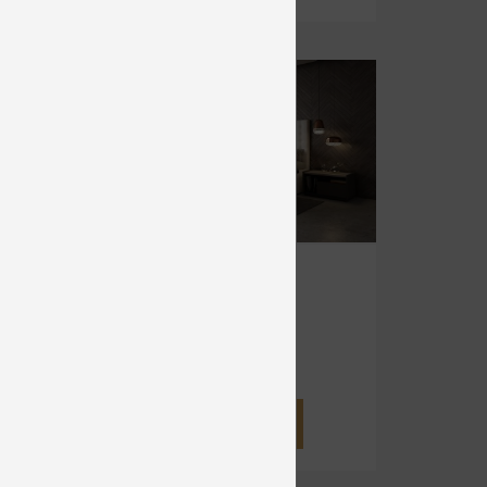
-20%
BRENDA
Čalúnené
od 1 076 €
DETAIL