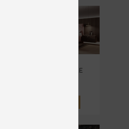
LE
PLAY NOBLE
Čalúnené
od 2 398 €
DETAIL