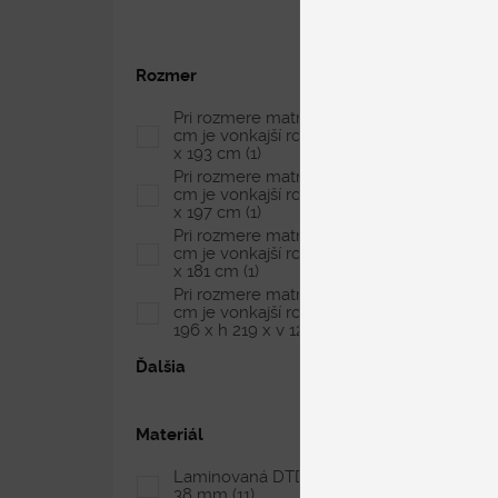
Rozmer
Pri rozmere matraca 200 x 180
cm je vonkajší rozmer postele 217
x 193 cm
(1)
Pri rozmere matraca 200 x 180
cm je vonkajší rozmer postele 221
x 197 cm
(1)
Pri rozmere matraca 200 x 180
cm je vonkajší rozmer postele 218
x 181 cm
(1)
Pri rozmere matraca 200 x 180
cm je vonkajší rozmer postele š
196 x h 219 x v 127 cm
(1)
Ďalšia
Materiál
Laminovaná DTD doska, hrúbka
38 mm
(11)