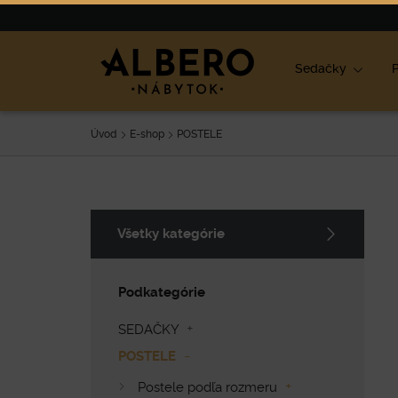
Nábytok
Výpredaj
O nás
Blog
Ako vybrať nábyt
Sedačky
P
Úvod
E-shop
POSTELE
Všetky kategórie
Podkategórie
SEDAČKY
POSTELE
Postele podľa rozmeru