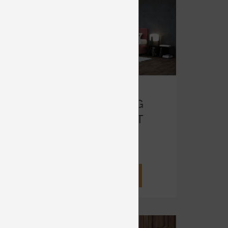
BOXSPRING
LINEA FLAT
Čalúnené
od 1 336 €
DETAIL