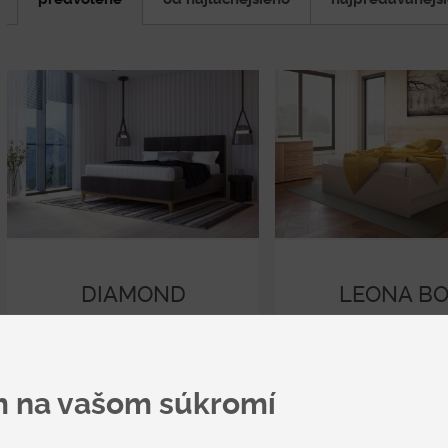
DIAMOND
LEONA B
ELEGIA
Čalúnené
Drevené
od 2 363 €
od 732 €
m na vašom súkromí
DETAIL
DETAIL