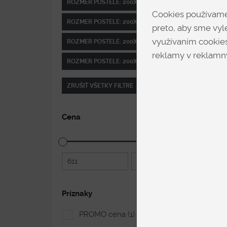
ROZMER POSTELE: 200X100 CM
Cookies používame 
ROZMER POSTELE: 200X120 CM
preto, aby sme vyle
využívaním cookies
ROZMER POSTELE: 200X160 CM
reklamy v reklamný
ROZMER POSTELE: 200X180 CM
ZRUŠIŤ VŠETKY FILTRE
Cena
611
5 029
Príznaky
PROMO cena
(1)