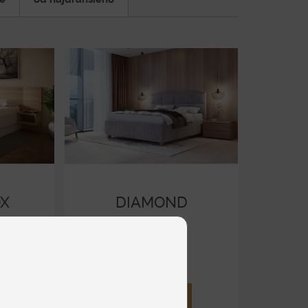
OX
DIAMOND
NOBLE
Čalúnené
od 2 363 €
DETAIL