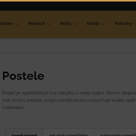
ok
ostele
Matrace
Rošty
Kreslá
Pohovky
Postele
Posteľ je najdôležitejší kus nábytku v našej spálni. Okrem dizaj
mať úložný priestor, svojou konštrukciou ovplyvňuje kvalitu spá
materiálov.
predvolené
od najlacnejšieho
najpredávanejš