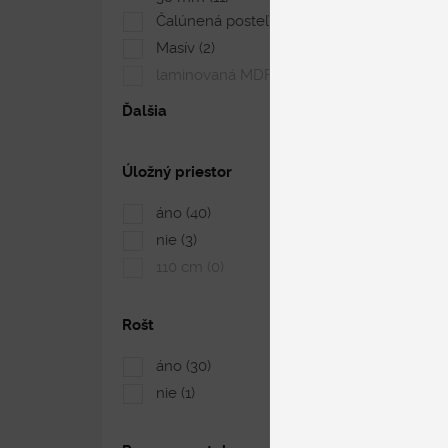
Čalúnená posteľ
(40)
Masív
(2)
laminovaná MDF doska
(0)
Ďalšia
Úložný priestor
áno
(40)
nie
(3)
110 cm
(0)
Rošt
áno
(30)
nie
(1)