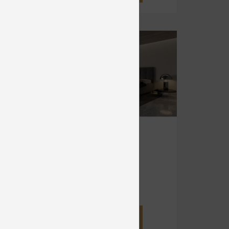
SALSA
Čalúnené
od 1 395 €
DETAIL