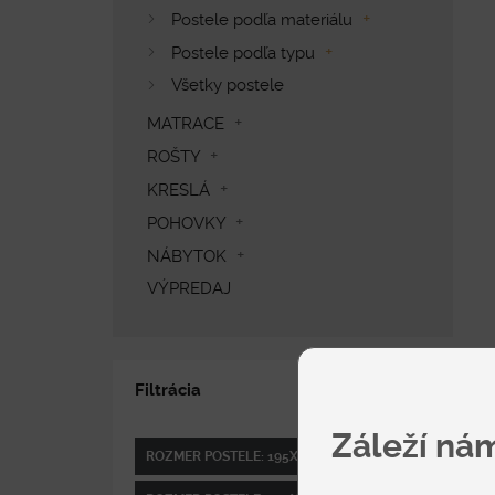
Postele podľa materiálu
Postele podľa typu
Všetky postele
MATRACE
ROŠTY
KRESLÁ
POHOVKY
NÁBYTOK
VÝPREDAJ
Filtrácia
Záleží ná
ROZMER POSTELE: 195X85 CM