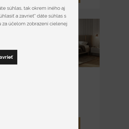
te súhlas, tak okrem iného aj
hlasiť a zavrieť“ dáte súhlas s
 za účelom zobrazení cielenej
avrieť
Y
ZOYA
Čalúnené
od 2 940 €
DETAIL