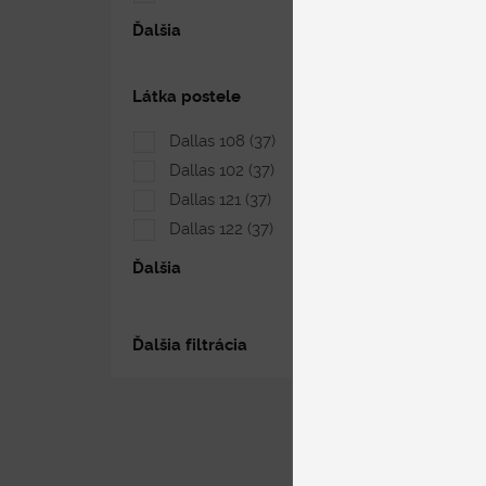
Ďalšia
Látka postele
Dallas 108
(37)
Dallas 102
(37)
Dallas 121
(37)
Dallas 122
(37)
Ďalšia
Ďalšia filtrácia