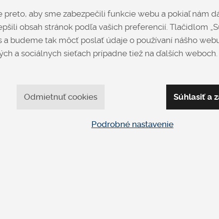
preto, aby sme zabezpečili funkcie webu a pokiaľ nám dá
pšili obsah stránok podľa vašich preferencií. Tlačidlom „Sú
 a budeme tak môcť poslať údaje o používaní nášho webu
ch a sociálnych sieťach prípadne tiež na ďalších weboch.
Odmietnuť cookies
Súhlasiť a z
Podrobné nastavenie
DESIRE
HARMON
NOBLE
NOBLE
Čalúnené
Čalúnené
od 2 242 €
od 1 873 €
DETAIL
DETAIL