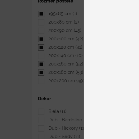
Rozmer postele
195x85 cm
(1)
200x80 cm
(2)
200x90 cm
(45)
200x100 cm
(42)
200x120 cm
(41)
200x140 cm
(10)
200x160 cm
(52)
200x180 cm
(53)
200x200 cm
(49)
Dekor
Biela
(11)
Dub - Bardolino
(11)
Dub - Hickory
(11)
Dub - Šedý
(11)