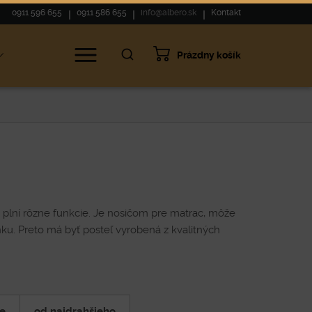
0911 596 655
0911 586 655
info@albero.sk
Kontakt
Prázdny košík
nu plní rôzne funkcie. Je nosičom pre matrac, môže
nku. Preto má byť posteľ vyrobená z kvalitných
ie
od najdrahšieho