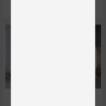
DETAIL
LEVEL BOXSPRING
Čalúnené