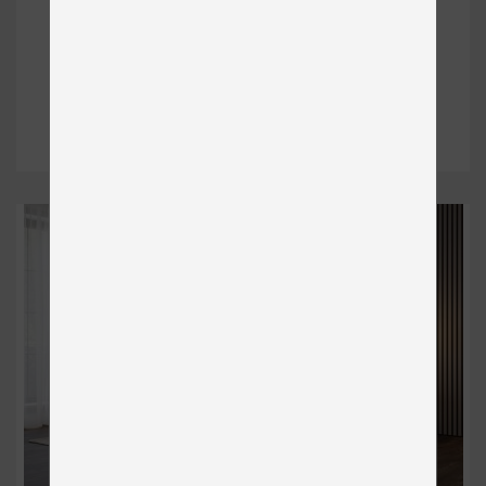
DESIRE BOXSPRING
Čalúnené
od 2 770 €
DETAIL