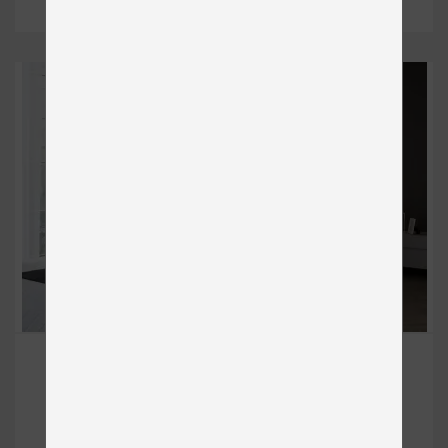
HARMONY BOXSPRING
Čalúnené
od 2 124 €